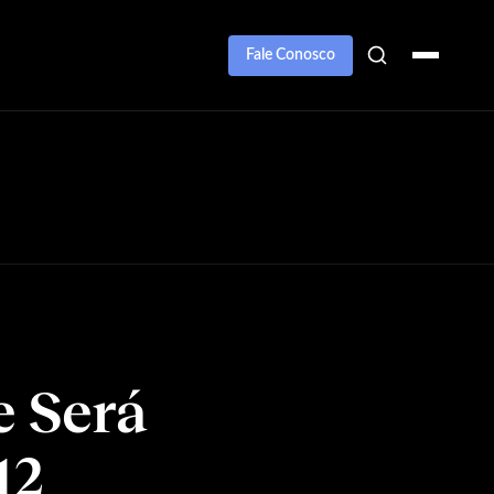
Fale Conosco
e Será
12