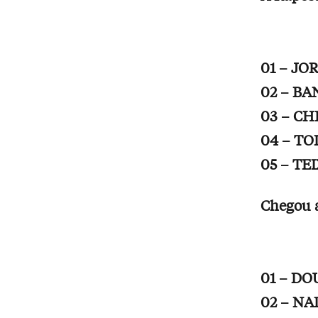
01 – J
02 – B
03 – C
04 – T
05 – TE
Chegou a
01 – D
02 – NA