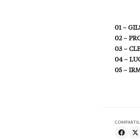
01 – GI
02 – PR
03 – CL
04 – L
05 – IR
COMPARTI