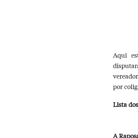
Aqui es
disputa
vereador
por coli
Lista do
A Raposa