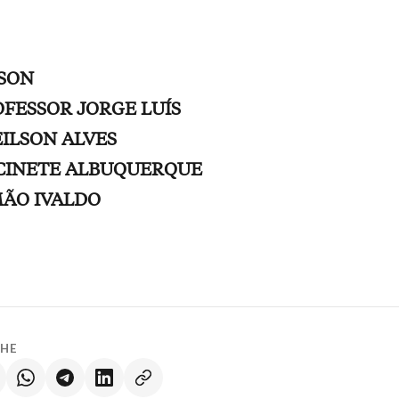
LSON
OFESSOR JORGE LUÍS
EILSON ALVES
UCINETE ALBUQUERQUE
MÃO IVALDO
LHE