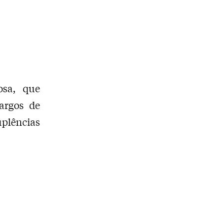
osa, que
argos de
uplências