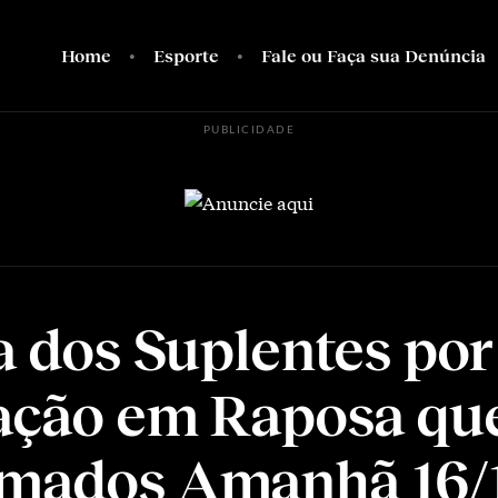
Home
Esporte
Fale ou Faça sua Denúncia
PUBLICIDADE
ta dos Suplentes por
ação em Raposa qu
mados Amanhã 16/