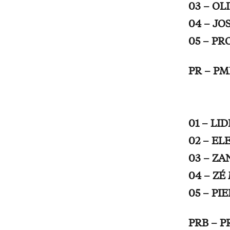
03 – OL
04 – JO
05 – P
PR – PM
01 – LI
02 – E
03 – ZA
04 – ZÉ
05 – PI
PRB – P