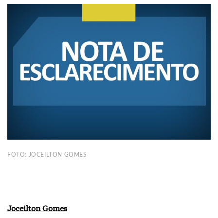
FOTO: JOCEILTON GOMES
Joceilton Gomes