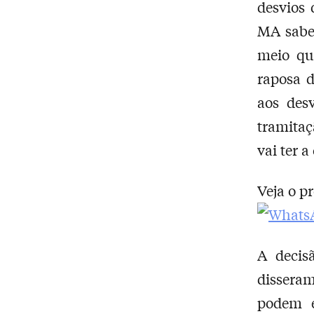
desvios
MA sabe 
meio qu
raposa 
aos des
tramitaç
vai ter 
Veja o p
A decis
disseram
podem e