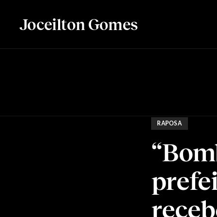
Joceilton Gomes
RAPOSA
“Bomb
prefe
receb