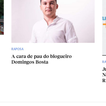
RAPOSA
A cara de pau do blogueiro
Domingos Bosta
R
J
N
R