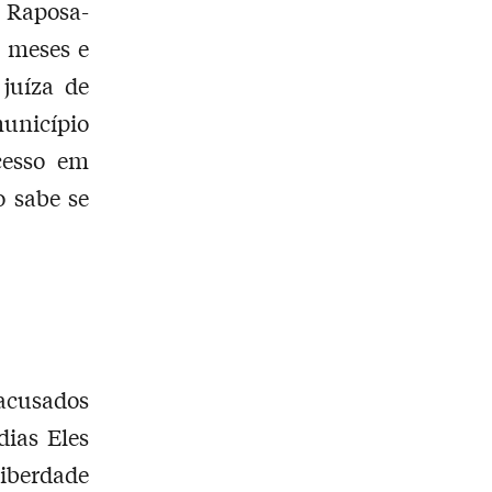
 Raposa-
2 meses e
juíza de
unicípio
cesso em
o sabe se
acusados
dias Eles
iberdade