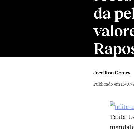
da pel
valor
Rapo
Joceilton Gomes
Publicado em 13/07/
Talita 
mandato