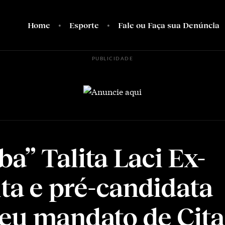
Home
Esporte
Fale ou Faça sua Denúncia
PUBLICIDADE
a” Talita Laci Ex-
ita e pré-candidata
eu mandato de Cit