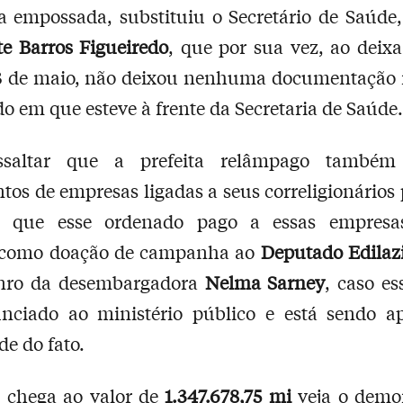
a empossada, substituiu o Secretário de Saúde
e Barros Figueiredo
, que por sua vez, ao deixa
13 de maio, não deixou nenhuma documentação r
do em que esteve à frente da Secretaria de Saúde.
ssaltar que a prefeita relâmpago também
os de empresas ligadas a seus correligionários p
e que esse ordenado pago a essas empresa
 como doação de campanha ao
Deputado Edilaz
enro da desembargadora
Nelma Sarney
, caso es
unciado ao ministério público e está sendo a
de do fato.
o chega ao valor de
1.347.678,75 mi
veja o demon