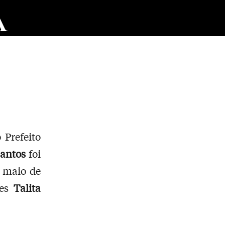
A
 Prefeito
Santos
foi
e maio de
ões
Talita