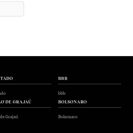
NTADO
BBB
ado
bbb
O DE GRAJAÚ
BOLSONARO
 de Grajaú
Bolsonaro