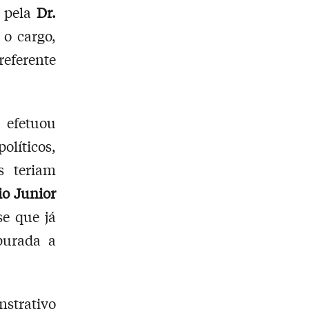
, pela
Dr.
 o cargo,
eferente
 efetuou
olíticos,
s teriam
io Junior
se que já
purada a
strativo