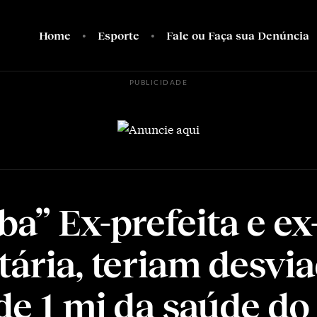
Home
Esporte
Fale ou Faça sua Denúncia
PUBLICIDADE
a” Ex-prefeita e ex
tária, teriam desvi
de 1 mi da saúde do