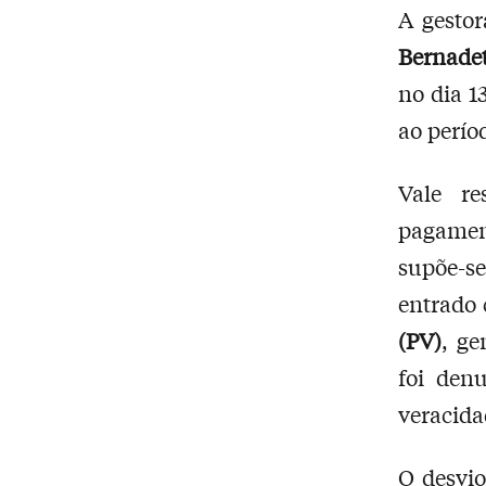
A gestor
Bernadet
no dia 
ao perío
Vale re
pagament
supõe-s
entrado
(PV)
, g
foi den
veracida
O desvi