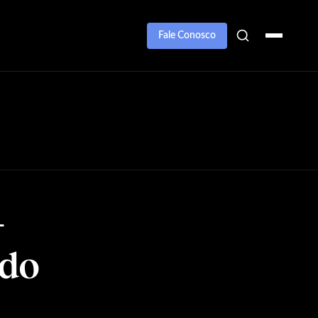
Fale Conosco
-
ado