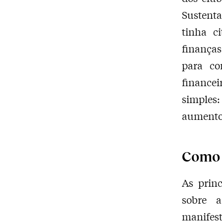
Sustenta
tinha c
finanças
para co
financei
simples
aumento
Como 
As princ
sobre 
manifes