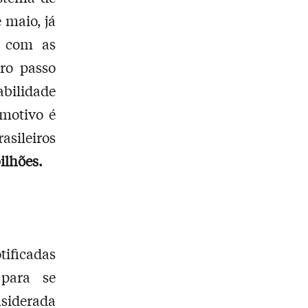
 maio, já
e com as
iro passo
bilidade
 motivo é
sileiros
bilhões.
tificadas
para se
siderada