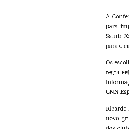
A Confed
para imp
Samir X
para o c
Os escol
regra
se
informa
CNN Esp
Ricardo 
novo gru
dos club