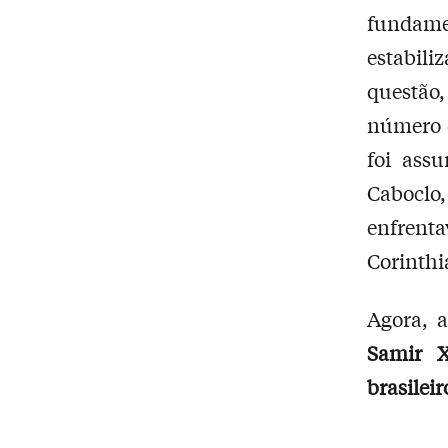
fundam
estabil
questã
número d
foi ass
Caboclo
enfrent
Corinthi
Agora, a
Samir X
brasileir