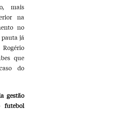
o, mais
erior na
ento no
 pauta já
 Rogério
ubes que
 caso do
da gestão
 futebol