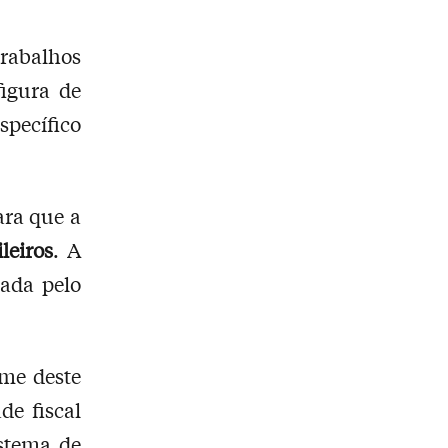
trabalhos
figura de
pecífico
ara que a
leiros
. A
ada pelo
ome deste
de fiscal
istema de