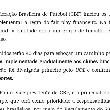
eração Brasileira de Futebol (CBF) iniciou os 
lementar a regra do fair play financeiro. Na 
aud, a entidade criou um grupo de trabalho es
aso.
hidos terão 90 dias para esboçar um caminho p
ja implementada gradualmente aos clubes brasi
ção foi divulgada primeiro pelo
UOL
e confirm
ortes
.
Paulo, vice-presidente da CBF, é o principal n
po, que terá como prioridade a responsabilida
es brasileiros, por meio do Regulamento do S