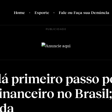
Home
Esporte
Fale ou Faça sua Denúncia
PUBLICIDADE
á primeiro passo po
inanceiro no Brasil;
nda