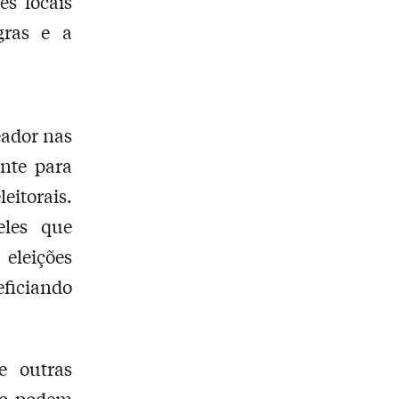
es locais
gras e a
eador nas
nte para
eitorais.
eles que
 eleições
ficiando
e outras
ção podem