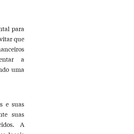
tal para
vitar que
nanceiros
entar a
vendo uma
s e suas
nte suas
cidos. A