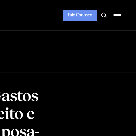
Fale Conosco
Gastos
ito e
posa-