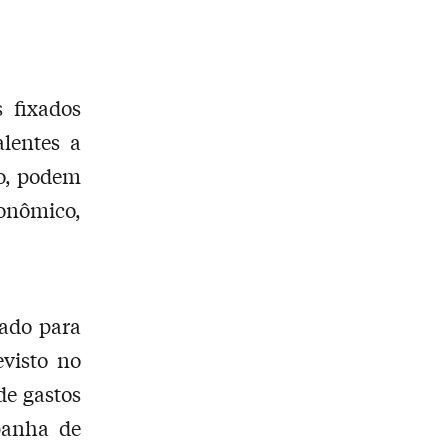
 fixados
lentes a
so, podem
onômico,
xado para
visto no
de gastos
panha de