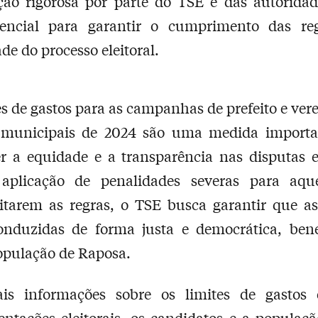
ação rigorosa por parte do TSE e das autoridad
sencial para garantir o cumprimento das re
de do processo eleitoral.
es de gastos para as campanhas de prefeito e ver
s municipais de 2024 são uma medida importa
 a equidade e a transparência nas disputas el
plicação de penalidades severas para aqu
itarem as regras, o TSE busca garantir que as
onduzidas de forma justa e democrática, bene
opulação de Raposa.
is informações sobre os limites de gastos 
ntações eleitorais, os candidatos e a popula