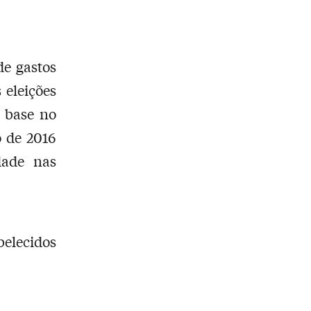
de gastos
 eleições
 base no
 de 2016
dade nas
belecidos