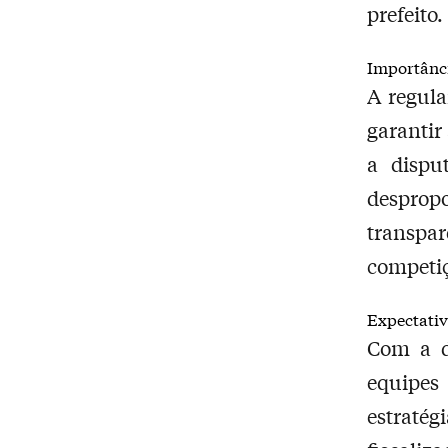
prefeito.
Importânc
A regul
garantir
a disput
despro
transpar
competiç
Expectativ
Com a d
equipes
estraté