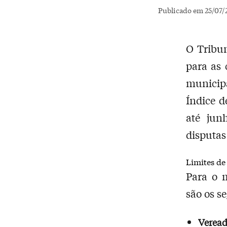
Publicado em 25/07/
O Tribun
para as 
municip
Índice 
até jun
disputas
Limites de
Para o m
são os s
Veread