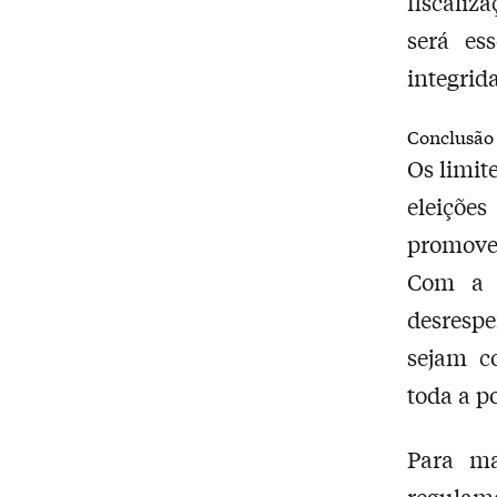
fiscaliz
será es
integrida
Conclusão
Os limit
eleiçõe
promover
Com a a
desrespe
sejam c
toda a p
Para ma
regulame