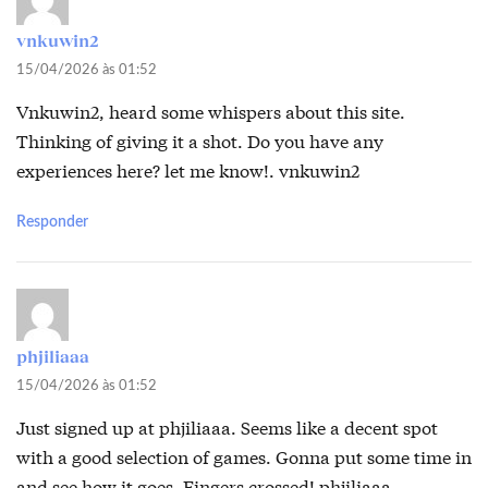
vnkuwin2
15/04/2026 às 01:52
Vnkuwin2, heard some whispers about this site.
Thinking of giving it a shot. Do you have any
experiences here? let me know!.
vnkuwin2
Responder
phjiliaaa
15/04/2026 às 01:52
Just signed up at phjiliaaa. Seems like a decent spot
with a good selection of games. Gonna put some time in
and see how it goes. Fingers crossed!
phjiliaaa