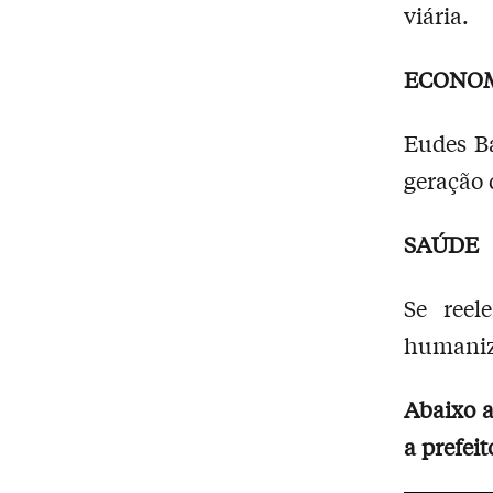
viária.
ECONO
Eudes Ba
geração 
SAÚDE
Se reel
humaniza
Abaixo a
a prefei