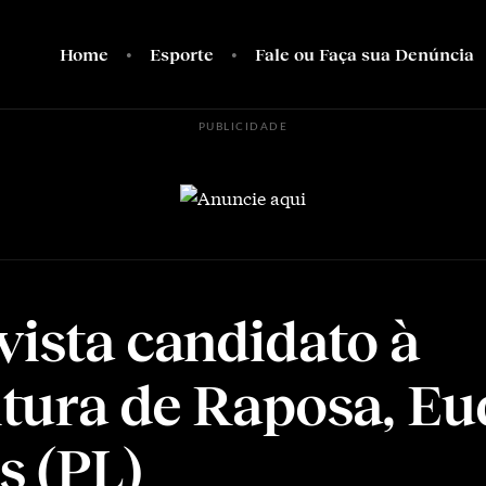
Home
Esporte
Fale ou Faça sua Denúncia
PUBLICIDADE
vista candidato à
itura de Raposa, Eu
s (PL)