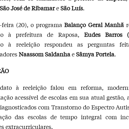
São José de Ribamar
e
São Luís
.
-feira (20), o programa
Balanço Geral Manhã
r
to à prefeitura de Raposa,
Eudes Barros (
to à reeleição respondeu as perguntas feit
tadores
Naassom Saldanha
e
Sâmya Portela
.
ÇÃO
dato à reeleição falou em reforma, modern
ação acessível de escolas em sua atual gestão, 
iagnosticados com Transtorno do Espectro Auti
ação das escolas de tempo integral com inc
es extracurriculares.