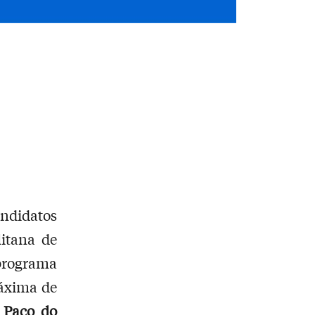
andidatos
itana de
 programa
áxima de
,
Paço do