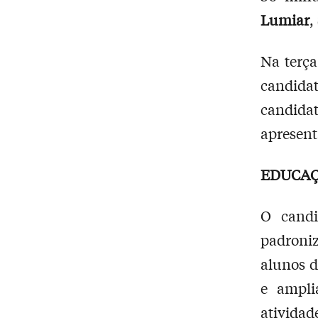
Lumiar
,
Na terça
candida
candida
apresen
EDUCA
O candi
padroniz
alunos d
e ampli
atividad