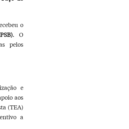
ecebeu o
PSB)
. O
as pelos
ização e
apoio aos
sta (TEA)
entivo a