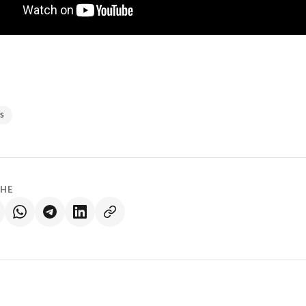
s
LHE