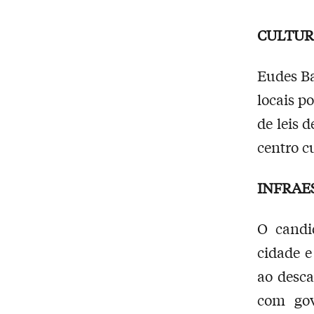
CULTU
Eudes Ba
locais p
de leis 
centro c
INFRAE
O candi
cidade e
ao desca
com gov