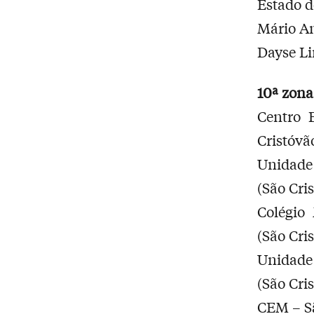
Estado d
Mário An
Dayse Li
10ª zona 
Centro 
Cristóvã
Unidade
(São Cri
Colégio
(São Cri
Unidade 
(São Cri
CEM – Sã