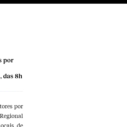
s por
, das 8h
tores por
Regional
ocais de