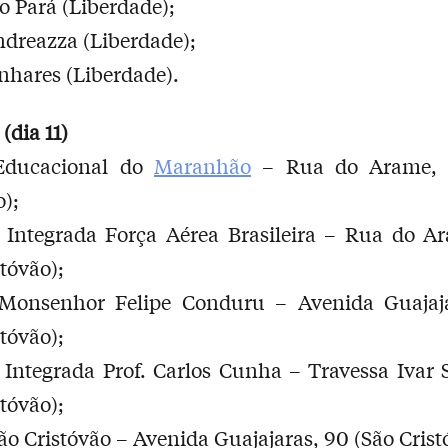
o Pará (Liberdade);
dreazza (Liberdade);
nhares (Liberdade).
(dia 11)
Educacional do
Maranhão
– Rua do Arame, s
o);
 Integrada Força Aérea Brasileira – Rua do Ar
stóvão);
 Monsenhor Felipe Conduru – Avenida Guajaja
stóvão);
Integrada Prof. Carlos Cunha – Travessa Ivar
stóvão);
o Cristóvão – Avenida Guajajaras, 90 (São Crist