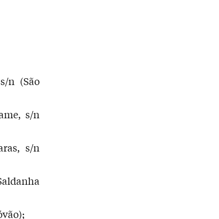
/n (São
ame, s/n
ras, s/n
 Saldanha
óvão);