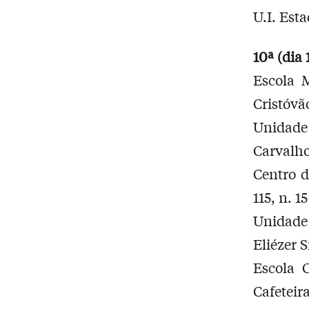
U.I. Est
10ª (dia 
Escola 
Cristóvã
Unidade
Carvalho
Centro 
115, n. 1
Unidade
Eliézer 
Escola 
Cafeteir