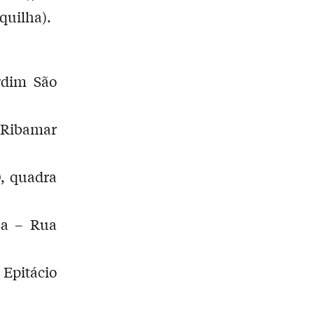
quilha).
rdim São
 Ribamar
, quadra
sa – Rua
Epitácio