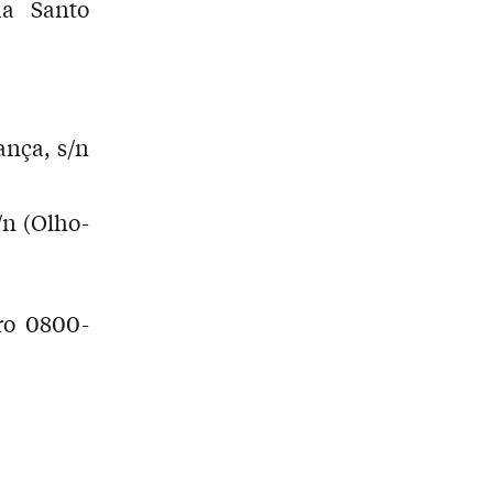
ua Santo
ança, s/n
/n (Olho-
ro 0800-