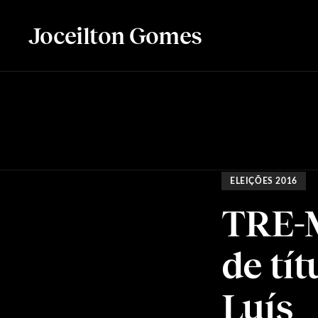
Joceilton Gomes
ELEIÇÕES 2016
TRE-M
de tít
Luís