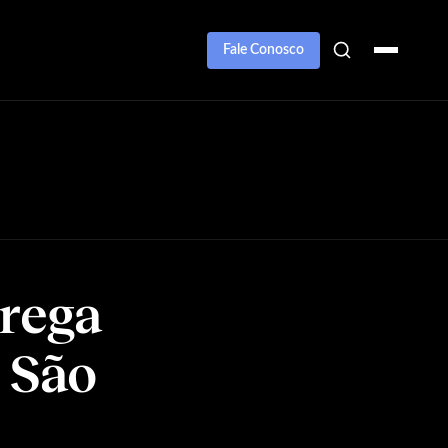
Fale Conosco
rega
m São