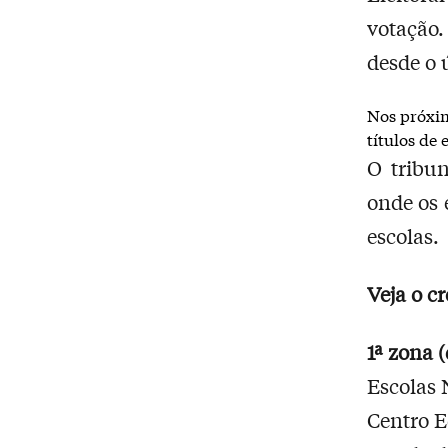
votação.
desde o 
Nos próxim
títulos de 
O tribu
onde os 
escolas.
Veja o c
1ª zona (
Escolas 
Centro E