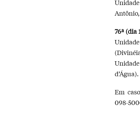
Unidade
Antônio,
76ª (dia 
Unidade 
(Divinéia
Unidade 
d’Água).
Em caso
098-5000