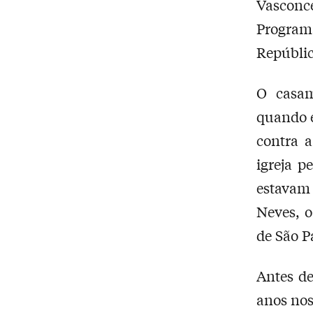
Vasconce
Programa
Repúblic
O casam
quando e
contra 
igreja p
estavam 
Neves, o
de São P
Antes de
anos nos