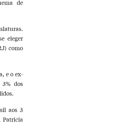
quema de
slaturas.
e eleger
-RJ) como
, e o ex-
e 3% dos
idos.
il aos 3
 Patricia