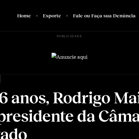
Home
Esporte
Fale ou Faça sua Denúncia
PUBLICIDADE
6 anos, Rodrigo Mai
presidente da Câm
tado