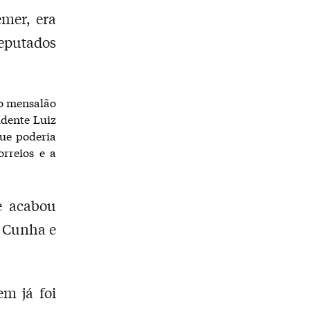
emer, era
deputados
do mensalão
idente Luiz
que poderia
rreios e a
e acabou
 Cunha e
m já foi