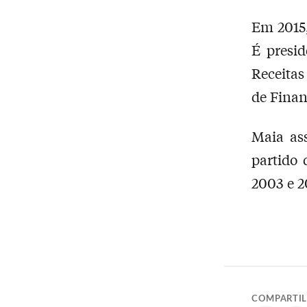
Em 2015,
É presi
Receitas
de Finan
Maia as
partido 
2003 e 2
COMPARTI