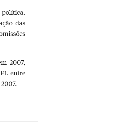
política.
ação das
Comissões
em 2007,
PFL entre
 2007.