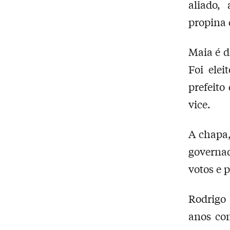
aliado,
propina 
Maia é d
Foi ele
prefeito
vice.
A chapa,
governa
votos e 
Rodrigo
anos com