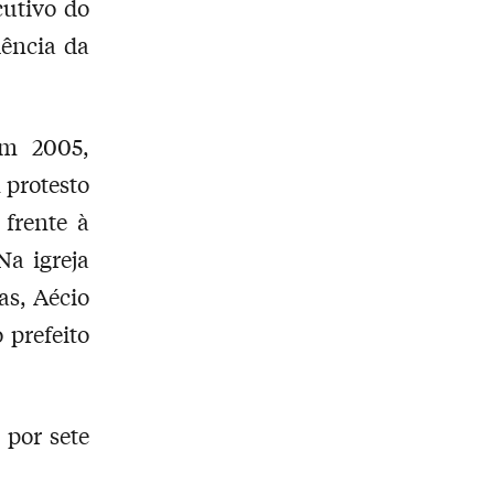
cutivo do
dência da
em 2005,
 protesto
frente à
Na igreja
as, Aécio
 prefeito
 por sete