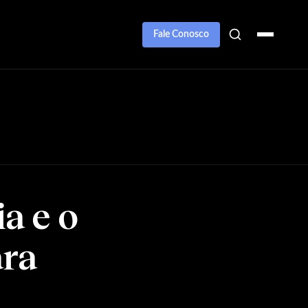
Fale Conosco
a e o
ara