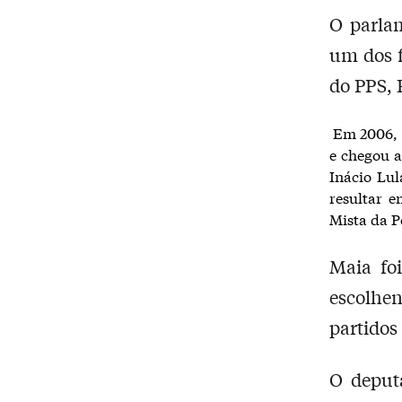
O parlam
um dos f
do PPS, 
Em 2006, l
e chegou a
Inácio Lul
resultar 
Mista da P
Maia fo
escolhe
partidos
O deput