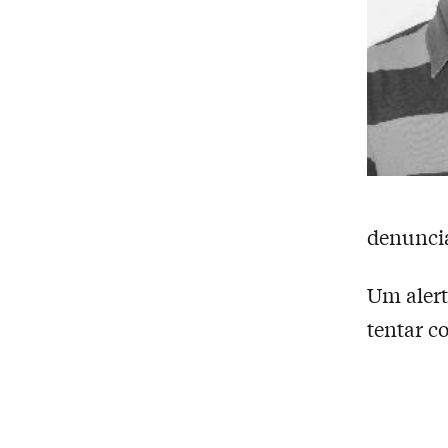
denuncia
Um alert
tentar c