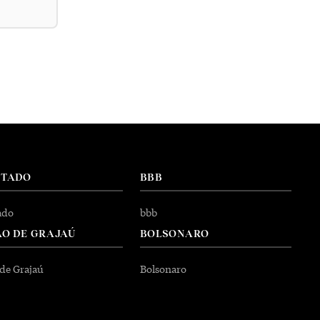
NTADO
BBB
ado
bbb
O DE GRAJAÚ
BOLSONARO
 de Grajaú
Bolsonaro