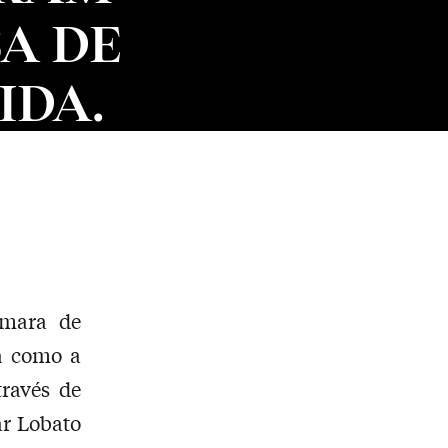
A DE
IDA.
âmara de
la como a
través de
ar Lobato