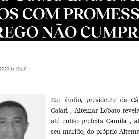
OS COM PROMESS
EGO NÃO CUMPR
2020 às 12h16
Em áudio, presidente da C
Cajari , Altemar Lobato reve
até então prefeita Camila , a
seu marido, do próprio Altem