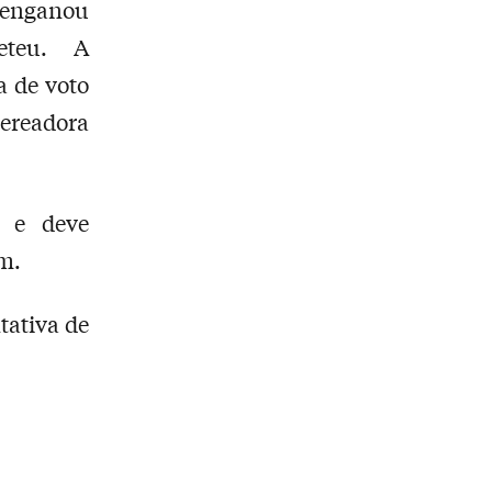
 enganou
eteu. A
 de voto
ereadora
o e deve
em.
tativa de
.