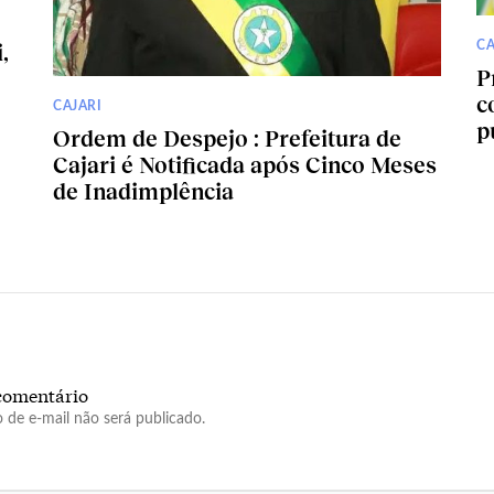
CA
,
P
c
CAJARI
p
Ordem de Despejo : Prefeitura de
Cajari é Notificada após Cinco Meses
de Inadimplência
comentário
 de e-mail não será publicado.