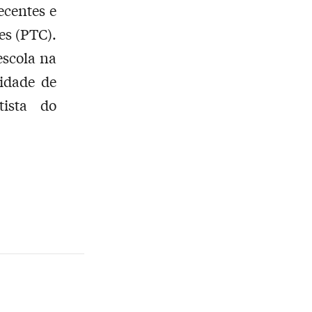
ecentes e
es (PTC).
escola na
nidade de
tista do