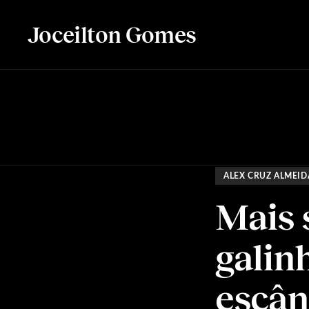
Joceilton Gomes
ALEX CRUZ ALMEID
Mais 
galin
escân