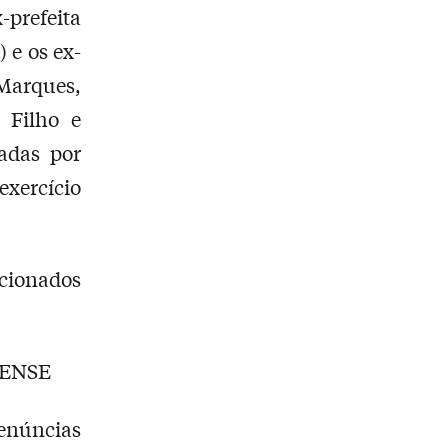
prefeita
 e os ex-
Marques,
 Filho e
adas por
exercício
acionados
NENSE
enúncias