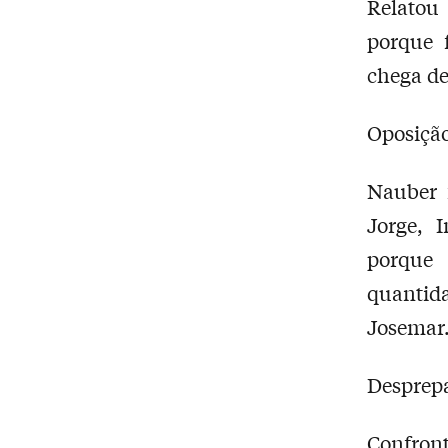
Relatou
porque 
chega de
Oposiçã
Nauber 
Jorge, 
porque 
quantida
Josemar
Desprep
Confront