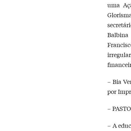
uma Açã
Glorisma
secretá
Balbina
Francis
irregula
financei
– Bia Ve
por Impr
– PAST
– A edu