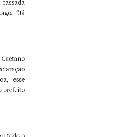
 cassada
ago. “Já
 Caetano
claração
oa, esse
 prefeito
ou todo o