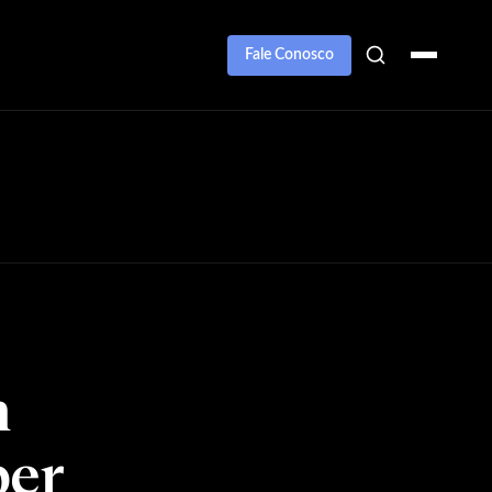
Fale Conosco
m
ber