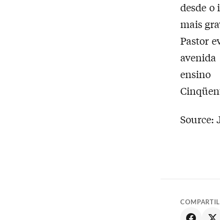
desde o 
mais gra
Pastor e
avenida 
ensino 
Cinqüent
Source: 
COMPARTI