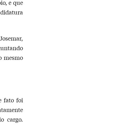
io, e que
didatura
 Josemar,
rguntando
e o mesmo
 fato foi
atamente
o cargo.