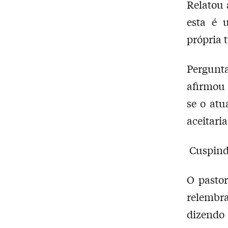
Relatou 
esta é 
própria 
Pergunta
afirmou 
se o atu
aceitari
Cuspind
O pastor
relembr
dizendo