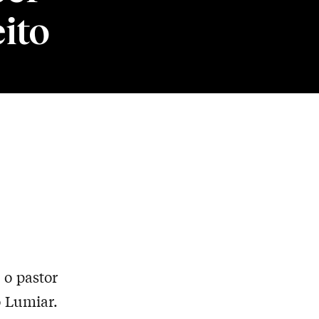
ito
 o pastor
o Lumiar.