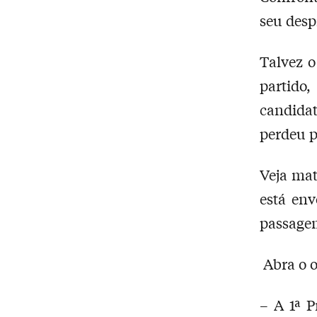
seu desp
Talvez o
partido
candida
perdeu p
Veja mat
está en
passagem
Abra o o
– A 1ª 