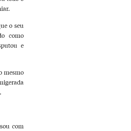
iar.
que o seu
ndo como
sputou e
e o mesmo
migerada
.
ssou com