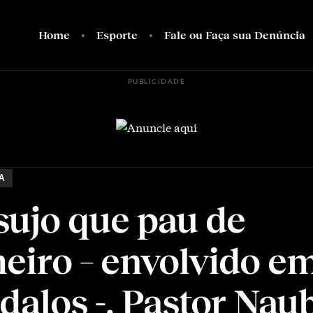
Home
Esporte
Fale ou Faça sua Denúncia
PUBLICIDADE
A
sujo que pau de
heiro – envolvido e
dalos -, Pastor Nau