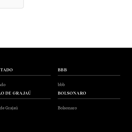
NTADO
BBB
ado
bbb
O DE GRAJAÚ
BOLSONARO
 de Grajaú
Bolsonaro