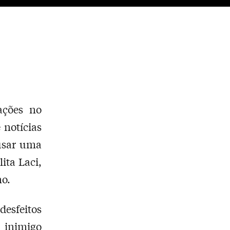
ações no
 notícias
usar uma
ita Laci,
no.
desfeitos
 inimigo