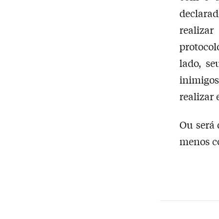
declarad
realiza
protocol
lado, s
inimigo
realizar 
Ou será 
menos co