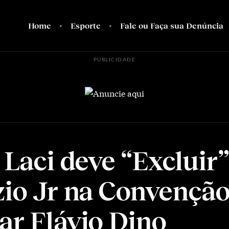
Home
Esporte
Fale ou Faça sua Denúncia
PUBLICIDADE
 Laci deve “Excluir”
zio Jr na Convenção
ar Flávio Dino