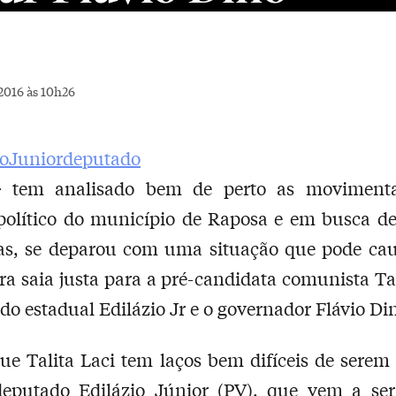
2016 às 10h26
G
tem analisado bem de perto as moviment
político do município de Raposa e em busca de
vas, se deparou com uma situação que pode ca
ra saia justa para a pré-candidata comunista Tal
do estadual Edilázio Jr e o governador Flávio Di
ue Talita Laci tem laços bem difíceis de serem 
eputado Edilázio Júnior (PV), que vem a ser