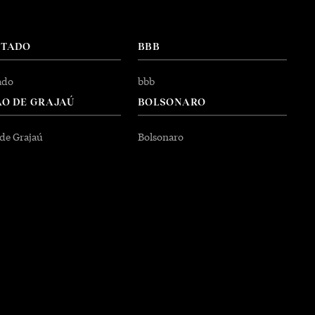
NTADO
BBB
ado
bbb
O DE GRAJAÚ
BOLSONARO
 de Grajaú
Bolsonaro