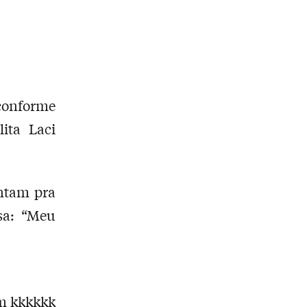
conforme
ita Laci
ntam pra
sa: “Meu
am kkkkkk