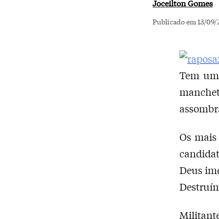
Joceilton Gomes
Publicado em 13/09/
Tem um 
manchet
assombra
Os mais
candida
Deus im
Destruí
Militant