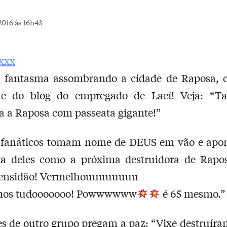
2016 às 16h43
fantasma assombrando a cidade de Raposa, 
e do blog do empregado de Lací! Veja: “Tal
 a Raposa com passeata gigante!”
 fanáticos tomam nome de DEUS em vão e apo
ta deles como a próxima destruidora de Rapo
ensidão! Vermelhouuuuuuuu
mos tudooooooo! Powwwwww
é 65 mesmo.”
es de outro grupo pregam a paz: “Vixe destruír