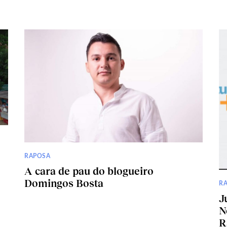
RAPOSA
A cara de pau do blogueiro
Domingos Bosta
R
J
N
R