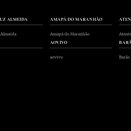
RUZ ALMEIDA
AMAPÁ DO MARANHÃO
ATE
 Almeida
Amapá do Maranhão
Atent
AOVIVO
BARÃ
aovivo
Barão