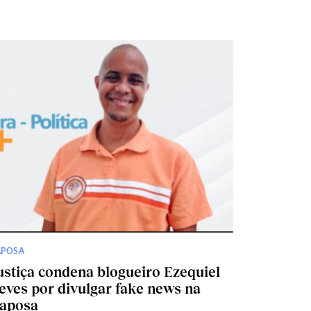
APOSA
ustiça condena blogueiro Ezequiel
eves por divulgar fake news na
aposa