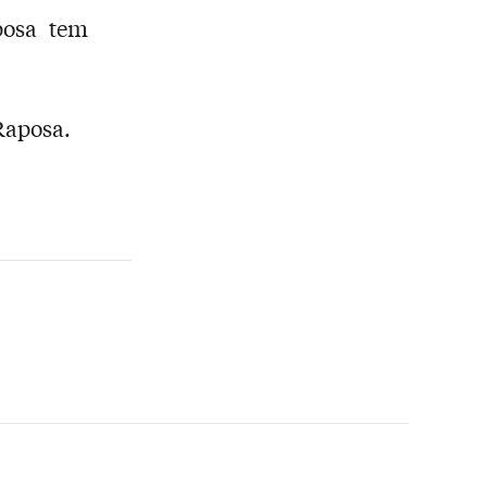
posa tem
Raposa.