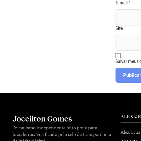
E-mail
*
Site
Salvar meus 
ALEX C
Joceilton Gomes
Jornalismo independente feito por e para
Alex Cruz
brasileiros. Verificado pelo selo de transparência
de mídia digital.