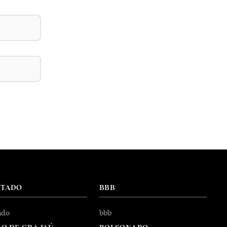
NTADO
BBB
ado
bbb