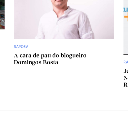
RAPOSA
A cara de pau do blogueiro
Domingos Bosta
R
J
N
R