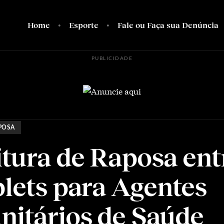
Home
Esporte
Fale ou Faça sua Denúncia
PUBLICIDADE
POSA
itura de Raposa ent
blets para Agentes
itários de Saúde