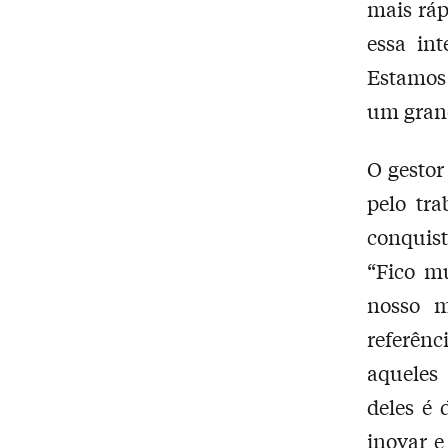
mais ráp
essa in
Estamos 
um gran
O gestor
pelo tr
conquis
“Fico m
nosso m
referên
aqueles
deles é
inovar e