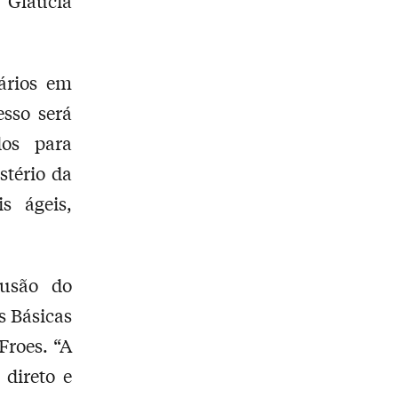
, Glaucia
ários em
esso será
dos para
stério da
s ágeis,
lusão do
s Básicas
Froes. “A
direto e