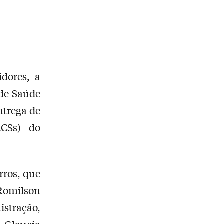
dores, a
 de Saúde
ntrega de
ACSs) do
rros, que
Romilson
istração,