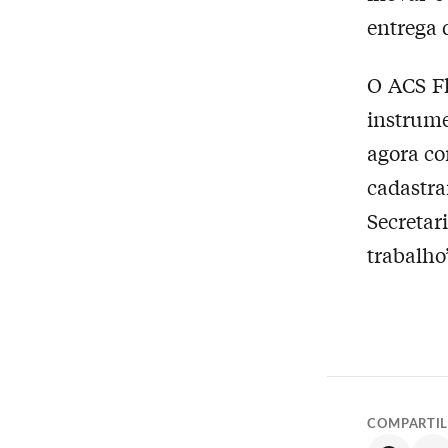
entrega 
O ACS Fl
instrume
agora com
cadastr
Secreta
trabalho
COMPARTI