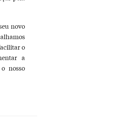
 seu novo
abalhamos
acilitar o
mentar a
 o nosso