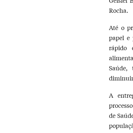
Geisiel 
Rocha.
Até o p
papel e 
rápido 
alimenta
Saúde, 
diminuin
A entre
processo
de Saúde
populaç