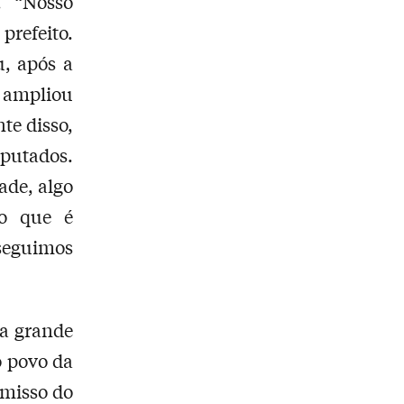
. “Nosso
prefeito.
u, após a
, ampliou
te disso,
eputados.
ade, algo
mo que é
seguimos
a grande
o povo da
omisso do