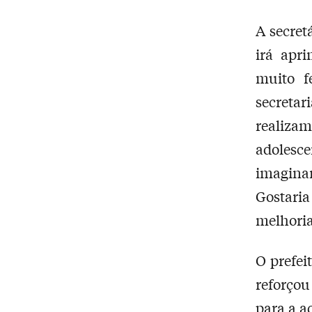
A secret
irá apr
muito f
secreta
realiza
adolesce
imaginar
Gostaria
melhoria
O prefei
reforço
para a a