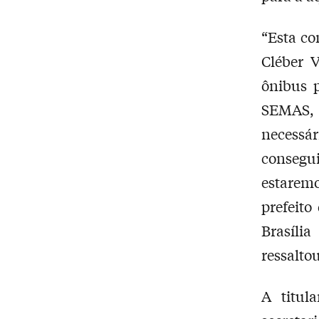
“Esta co
Cléber 
ônibus p
SEMAS, 
necessá
conseg
estarem
prefeito
Brasíli
ressaltou
A titul