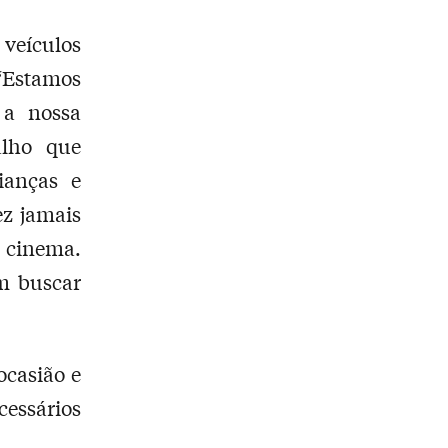
 veículos
“Estamos
 a nossa
alho que
ianças e
ez jamais
o cinema.
em buscar
ocasião e
essários