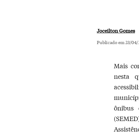
Joceilton Gomes
Publicado em 23/04/
Mais con
nesta q
acessibi
municípi
ônibus 
(SEMED)
Assistên