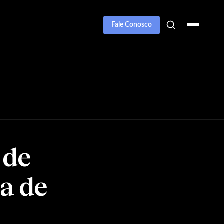
Fale Conosco
 de
a de