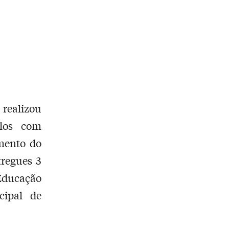
 realizou
ulos com
imento do
tregues 3
Educação
cipal de