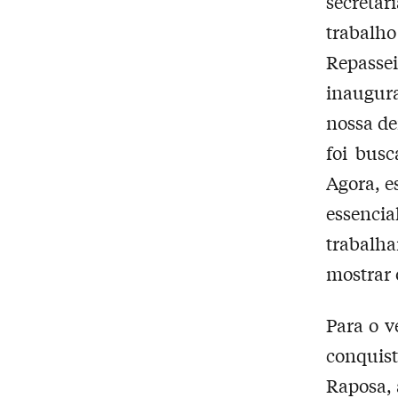
secreta
trabalho
Repassei
inaugura
nossa de
foi busc
Agora, e
essenci
trabalh
mostrar 
Para o 
conquist
Raposa, 