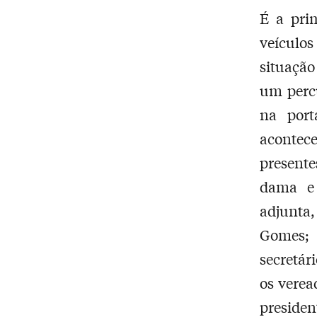
É a pri
veículo
situação
um percu
na port
acontece
present
dama e 
adjunta
Gomes; 
secretár
os verea
presiden