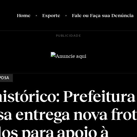
Home
Esporte
Fale ou Faça sua Denúncia
PUBLICIDADE
POSA
istórico: Prefeitura
a entrega nova frot
los para apoio à