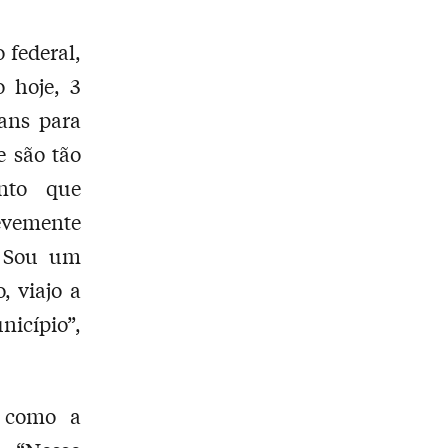
 federal,
 hoje, 3
vans para
 são tão
anto que
vemente
. Sou um
, viajo a
icípio”,
e como a