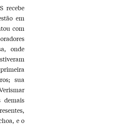
S recebe
estão em
ontou com
moradores
sa, onde
Estiveram
primeira
ros; sua
Verismar
s demais
resentes,
choa, e o