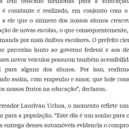
ria tem buscado melhorias para a Educação
 é constante e realizado, em conjunto com o 
 a ele que o número dos nossos alunos cresce
ção de novas escolas, o que consequentemente
manda por mais ônibus escolares. O prefeito cien
ar parcerias junto ao governo federal e aos d
sses novos veículos possuem também acessibilid
al para alguns dos alunos. Por isso, reafir
ando assim, com empenho e amor, que hoje con
os nossos frutos na educação”, declarou.
vereador Laurivan Uchoa, o momento reflete um
a para a população. “Este dia é um sonho para 
a entrega desses automóveis evidencia o compr