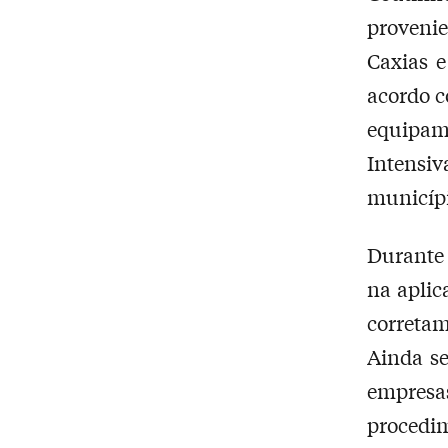
proveni
Caxias 
acordo c
equipam
Intensi
municípi
Durante 
na aplic
corretam
Ainda s
empresa
procedim