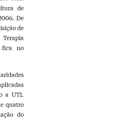
itura de
2006. De
isição de
 Terapia
 fica no
laridades
aplicadas
do a UTI.
e quatro
zação do