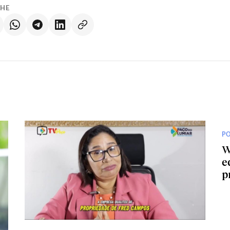
LHE
PO
W
e
p