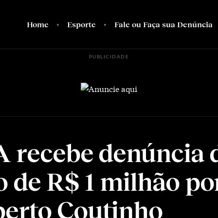
Home
Esporte
Fale ou Faça sua Denúncia
PUBLICIDADE
 recebe denúncia 
o de R$ 1 milhão po
erto Coutinho