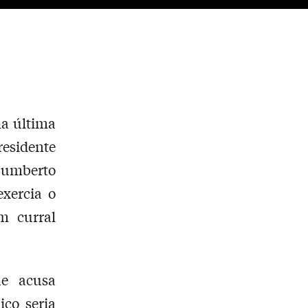
na última
residente
Humberto
xercia o
m curral
ue acusa
ico seria