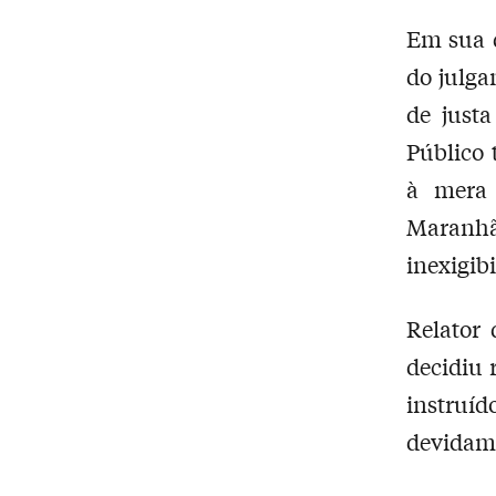
Em sua 
do julga
de just
Público 
à mera 
Maranh
inexigibi
Relator
decidiu 
instruí
devidame