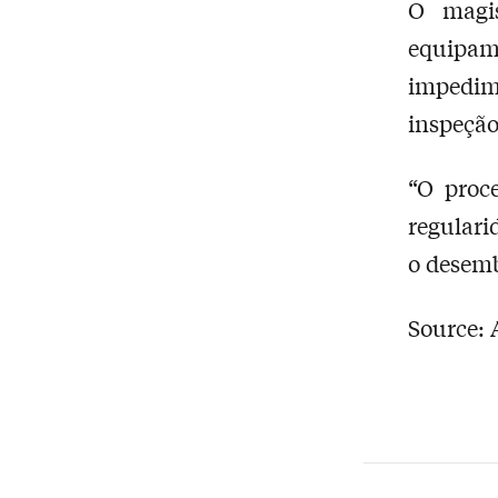
O magis
equipam
impedime
inspeção
“O proce
regulari
o desem
Source: A