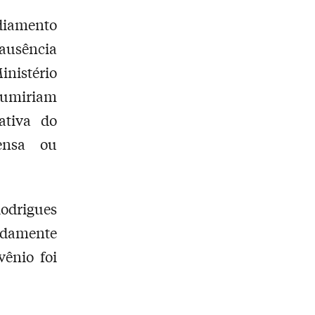
diamento
 ausência
nistério
esumiriam
ativa do
ensa ou
odrigues
vidamente
ênio foi