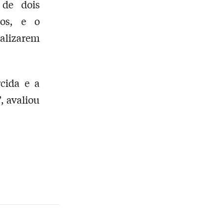
 de dois
dos, e o
ealizarem
rcida e a
, avaliou