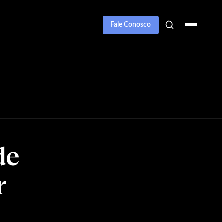
Fale Conosco
de
r