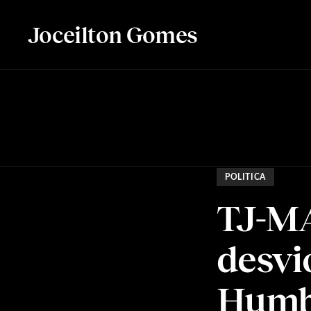
Joceilton Gomes
POLITICA
TJ-MA
desvi
Humb