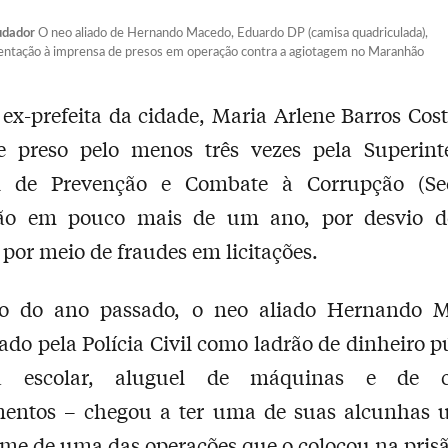
udador
O neo aliado de Hernando Macedo, Eduardo DP (camisa quadriculada),
entação à imprensa de presos em operação contra a agiotagem no Maranhão
 ex-prefeita da cidade, Maria Arlene Barros Cost
e preso pelo menos três vezes pela Superint
l de Prevenção e Combate à Corrupção (Se
o em pouco mais de um ano, por desvio d
 por meio de fraudes em licitações.
 do ano passado, o neo aliado Hernando 
ado pela Polícia Civil como ladrão de dinheiro p
a escolar, aluguel de máquinas e de c
entos – chegou a ter uma de suas alcunhas ut
e de uma das operações que o colocou na prisã