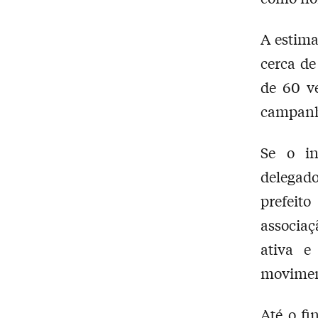
A estima
cerca de
de 60 v
campanha
Se o in
delegado
prefeit
associaç
ativa e
moviment
Até o fi