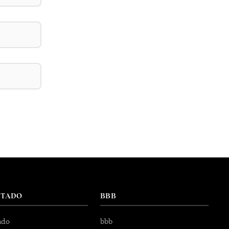
NTADO
BBB
ado
bbb