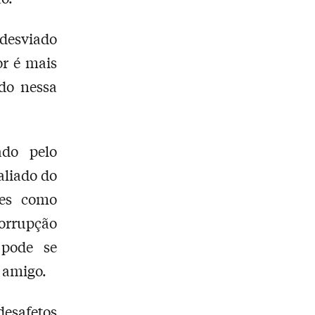
 desviado
or é mais
do nessa
ado pelo
aliado do
mes como
corrupção
 pode se
 amigo.
desafetos