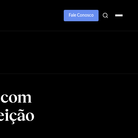
Fale Conosco
 com
eição