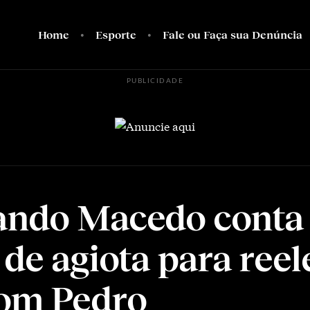
Home
Esporte
Fale ou Faça sua Denúncia
PUBLICIDADE
ando Macedo conta
 de agiota para reel
om Pedro