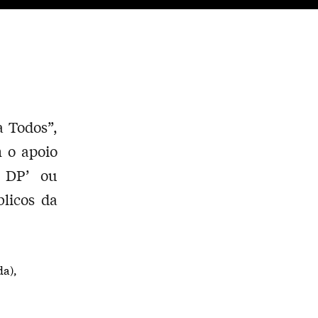
a Todos”,
 o apoio
o DP’ ou
licos da