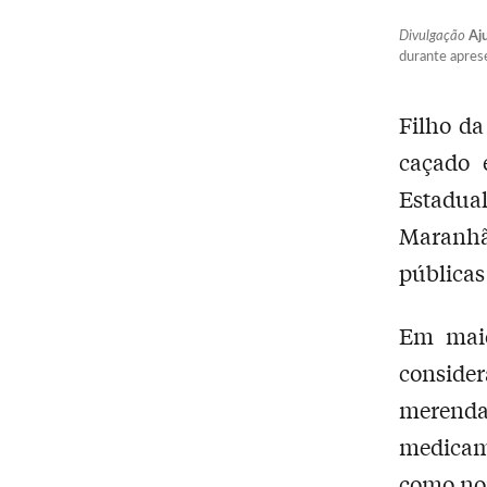
Divulgação
Aj
durante apres
Filho da
caçado 
Estadua
Maranhã
públicas
Em maio
consider
merend
medicam
como nom