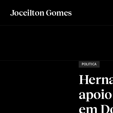
Joceilton Gomes
POLITICA
Hern
apoio
em D