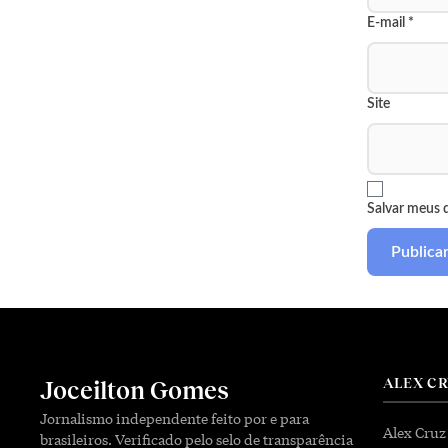
E-mail
*
Site
Salvar meus 
ALEX C
Joceilton Gomes
Jornalismo independente feito por e para
Alex Cruz
brasileiros. Verificado pelo selo de transparência