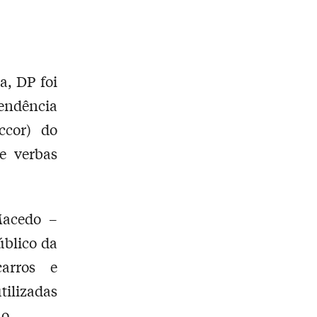
a, DP foi
endência
ccor) do
e verbas
Macedo –
úblico da
arros e
ilizadas
o.