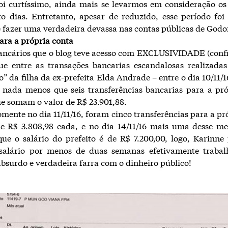
i curtíssimo, ainda mais se levarmos em consideração os 
o dias. Entretanto, apesar de reduzido, esse período foi
e fazer uma verdadeira devassa nas contas públicas de Godo
ara a própria conta
ancários que o blog teve acesso com EXCLUSIVIDADE (confi
ue entre as transações bancarias escandalosas realizadas
” da filha da ex-prefeita Elda Andrade – entre o dia 10/11/16
 nada menos que seis transferências bancarias para a pró
ue somam o valor de R$ 23.901,88.
omente no dia 11/11/16, foram cinco transferências para a pr
de R$ 3.808,98 cada, e no dia 14/11/16 mais uma desse me
ue o salário do prefeito é de R$ 7.200,00, logo, Karinne
salário por menos de duas semanas efetivamente traba
bsurdo e verdadeira farra com o dinheiro público!