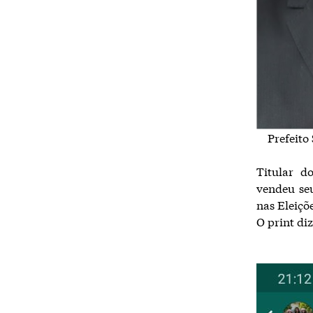
Prefeito
Titular d
vendeu seu
nas Eleiçõ
O print di