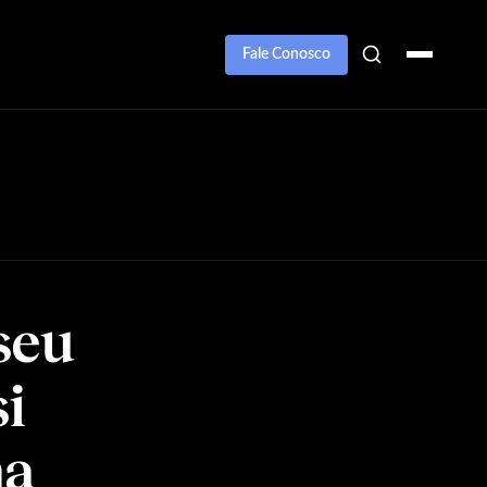
Fale Conosco
seu
si
na