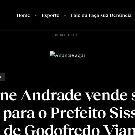
Home
Esporte
Fale ou Faça sua Denúncia
PUBLICIDADE
A
ne Andrade vende 
para o Prefeito Sis
 de Godofredo Via