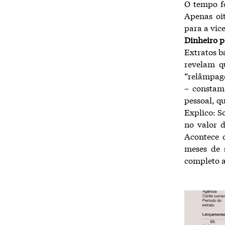
O tempo fo
Apenas oit
para a vic
Dinheiro p
Extratos b
revelam q
“relâmpago
– constam
pessoal, q
Explico: S
no valor 
Acontece q
meses de 
completo a