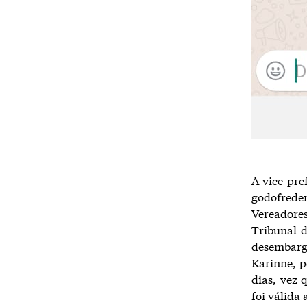
A vice-pre
godofred
Vereadores
Tribunal 
desembarga
Karinne, p
dias, vez 
foi válida 