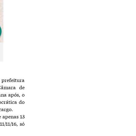
 prefeitura
Câmara de
ana após, o
crática do
cargo.
e apenas 13
1/11/16, só