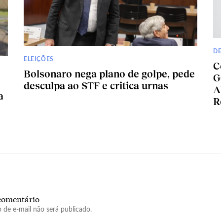
D
ELEIÇÕES
C
Bolsonaro nega plano de golpe, pede
G
desculpa ao STF e critica urnas
A
a
R
comentário
 de e-mail não será publicado.