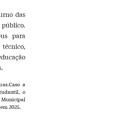
turno das
 público.
bus para
écnico,
 educação
s.
iras.Caso a
tudantil, o
 Municipal
 em 2025.