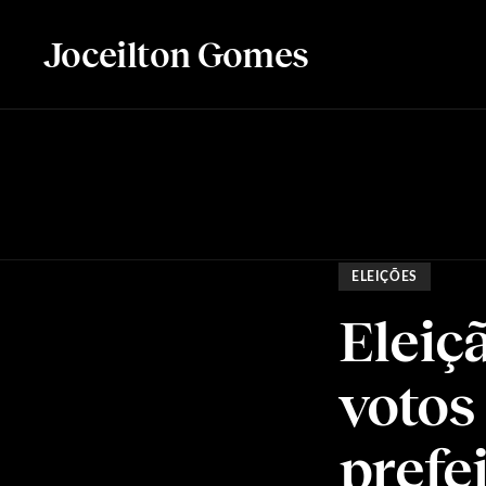
Joceilton Gomes
ELEIÇÕES
Eleiç
votos
prefei