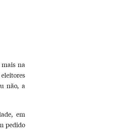
 mais na
eleitores
ou não, a
dade, em
um pedido