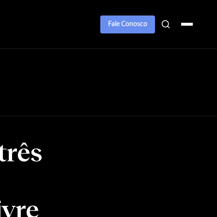
Fale Conosco
três
ivre