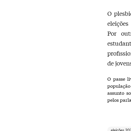
O plesbi
eleições
Por out
estuda
profissi
de joven
O passe li
população 
assunto s
pelos parl
eleições 20