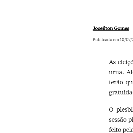
Joceilton Gomes
Publicado em 10/07/
As eleiç
urna. Al
terão qu
gratuida
O plesb
sessão p
feito pe