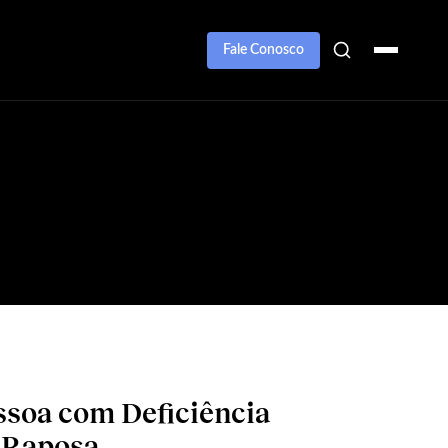
Fale Conosco
ssoa com Deficiência
e Raposa