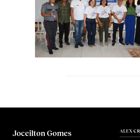
ALEX C
Joceilton Gomes