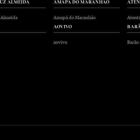
RUZ ALMEIDA
AMAPÁ DO MARANHÃO
ATE
 Almeida
Amapá do Maranhão
Atent
AOVIVO
BARÃ
aovivo
Barão