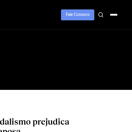
Fale Conosco
dalismo prejudica
aposa