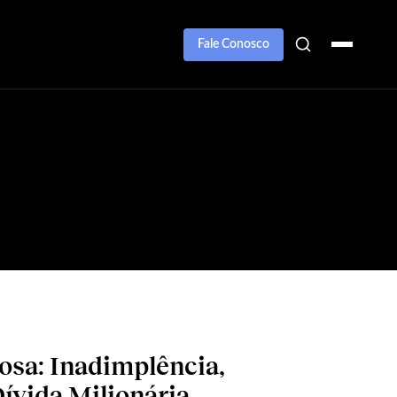
Fale Conosco
osa: Inadimplência,
Dívida Milionária