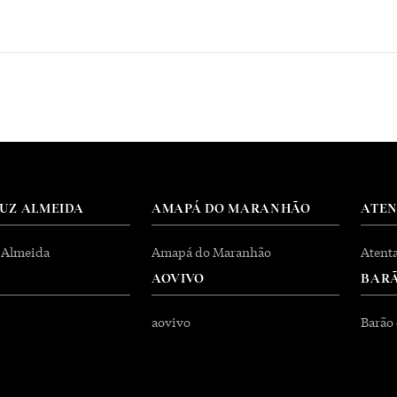
RUZ ALMEIDA
AMAPÁ DO MARANHÃO
ATE
 Almeida
Amapá do Maranhão
Atent
AOVIVO
BARÃ
aovivo
Barão