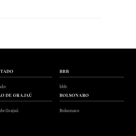
NTADO
BBB
ado
bbb
O DE GRAJAÚ
BOLSONARO
 de Grajaú
Bolsonaro