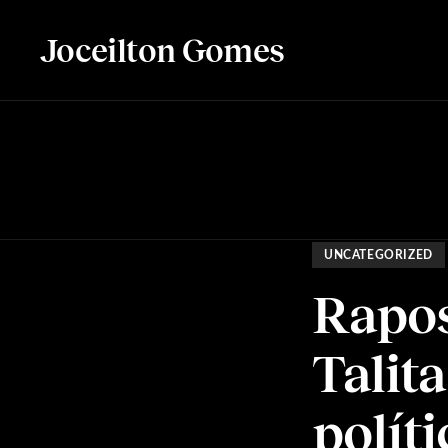
Joceilton Gomes
UNCATEGORIZED
Rapos
Talit
polít