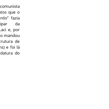
 comunista
ntos que o
nós” fazia
cipar da
aci e, por
ino mandou
trutura de
) e foi lá
idatura do