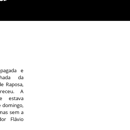
opagada e
nhada da
de Raposa,
areceu. A
ue estava
e domingo,
 mas sem a
or Flávio