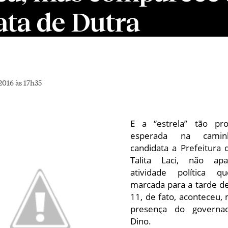
ata de Dutra
2016 às 17h35
E a “estrela” tão pr
esperada na cami
candidata a Prefeitura 
Talita Laci, não ap
atividade política q
marcada para a tarde d
11, de fato, aconteceu,
presença do governad
Dino.