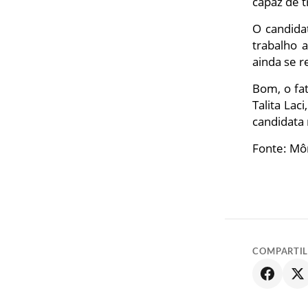
capaz de t
O candida
trabalho 
ainda se 
Bom, o fa
Talita Lac
candidata 
Fonte: Mô
COMPARTI