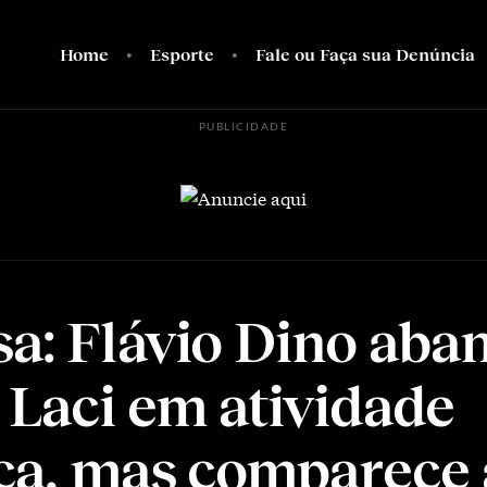
Home
Esporte
Fale ou Faça sua Denúncia
PUBLICIDADE
a: Flávio Dino aba
a Laci em atividade
ica, mas comparece 