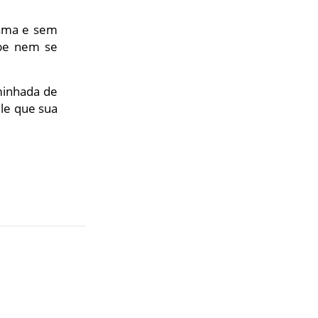
isma e sem
abe nem se
minhada de
ele que sua