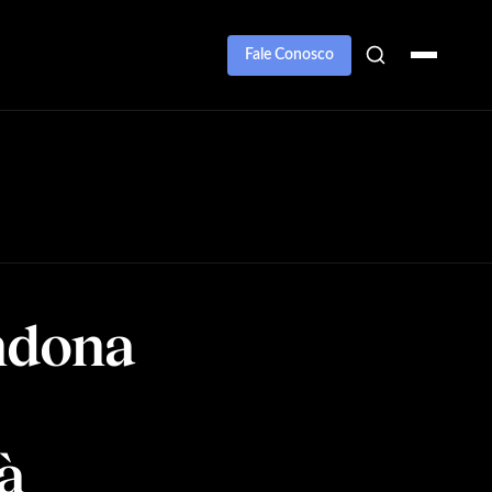
Fale Conosco
ndona
à