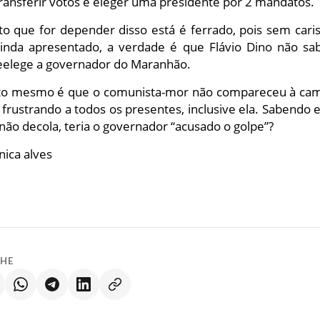
ransferir votos e eleger uma presidente por 2 mandatos.
to que for depender disso está é ferrado, pois sem car
ainda apresentado, a verdade é que Flávio Dino não s
reelege a governador do Maranhão.
to mesmo é que o comunista-mor não compareceu à ca
i, frustrando a todos os presentes, inclusive ela. Sabendo 
não decola, teria o governador “acusado o golpe”?
nica alves
LHE