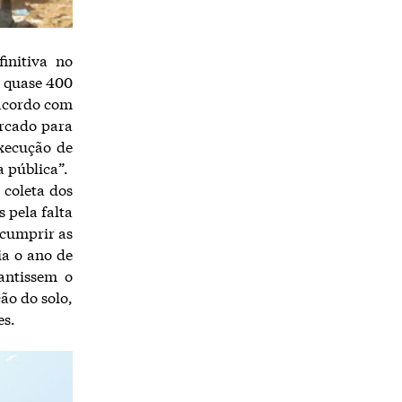
initiva no
s quase 400
 acordo com
arcado para
xecução de
a pública”.
coleta dos
s pela falta
 cumprir as
ia o ano de
antissem o
ão do solo,
es.