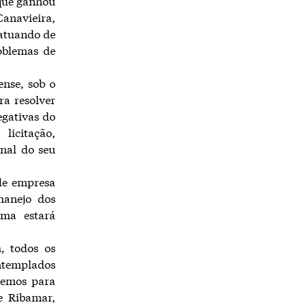
 que ganhou
Canavieira,
 atuando de
oblemas de
ense, sob o
a resolver
egativas do
licitação,
inal do seu
 de empresa
manejo dos
ema estará
, todos os
ontemplados
remos para
e Ribamar,