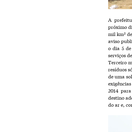
A prefeit
próximo di
mil km² de
aviso publ
o dia 5 d
serviços d
Terceiro 
resíduos só
de uma sol
exigências
2014 para
destino ad
do ar e, c