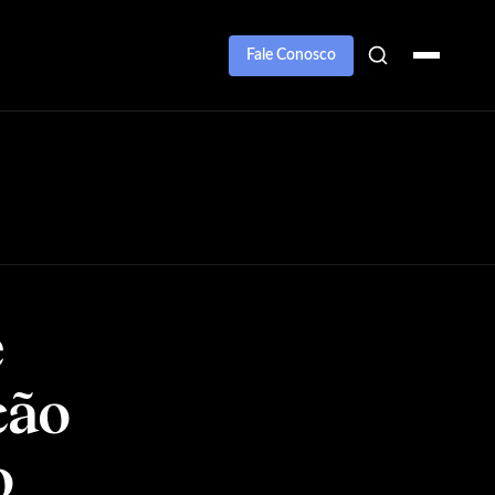
Fale Conosco
e
ção
o