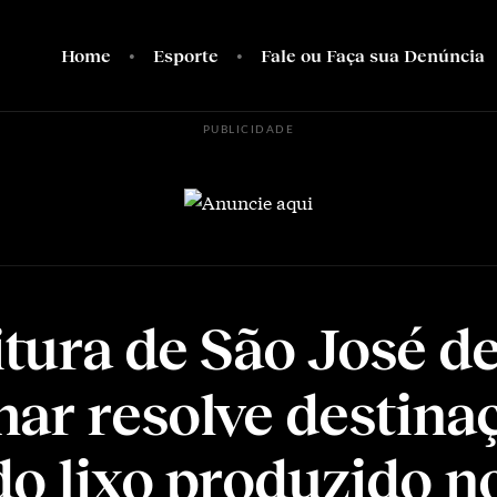
Home
Esporte
Fale ou Faça sua Denúncia
PUBLICIDADE
itura de São José d
ar resolve destina
 do lixo produzido n