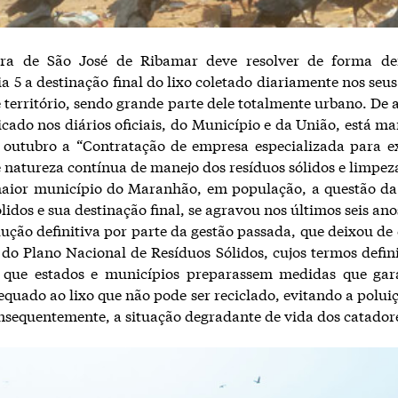
ura de São José de Ribamar deve resolver de forma def
a 5 a destinação final do lixo coletado diariamente nos seu
 território, sendo grande parte dele totalmente urbano. De
icado nos diários oficiais, do Município e da União, está m
e outubro a “Contratação de empresa especializada para e
e natureza contínua de manejo dos resíduos sólidos e limpez
maior município do Maranhão, em população, a questão da 
lidos e sua destinação final, se agravou nos últimos seis ano
ução definitiva por parte da gestão passada, que deixou de
 do Plano Nacional de Resíduos Sólidos, cujos termos defin
 que estados e municípios preparassem medidas que gar
equado ao lixo que não pode ser reciclado, evitando a poluiç
onsequentemente, a situação degradante de vida dos catador