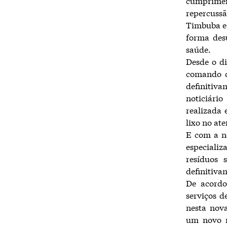
cumpriment
repercussã
Timbuba e 
forma des
saúde.
Desde o di
comando d
definitiva
noticiári
realizada 
lixo no at
E com a no
especiali
resíduos 
definitiva
De acordo
serviços d
nesta nov
um novo m