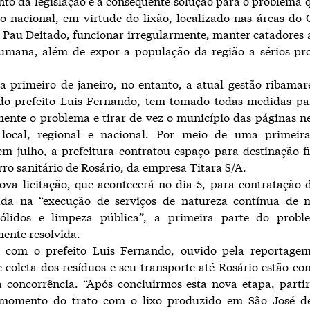
o da legislação e a consequente solução para o problema
o nacional, em virtude do lixão, localizado nas áreas do 
Pau Deitado, funcionar irregularmente, manter catadores
umana, além de expor a população da região a sérios pr
a primeiro de janeiro, no entanto, a atual gestão ribamar
o prefeito Luis Fernando, tem tomado todas medidas par
mente o problema e tirar de vez o município das páginas n
o local, regional e nacional. Por meio de uma primeira 
em julho, a prefeitura contratou espaço para destinação f
erro sanitário de Rosário, da empresa Titara S/A.
va licitação, que acontecerá no dia 5, para contratação
zada na “execução de serviços de natureza contínua de 
sólidos e limpeza pública”, a primeira parte do probl
mente resolvida.
 com o prefeito Luis Fernando, ouvido pela reportagem
e coleta dos resíduos e seu transporte até Rosário estão c
a concorrência. “Após concluirmos esta nova etapa, parti
omento do trato com o lixo produzido em São José d