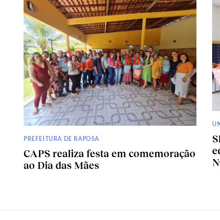
U
S
PREFEITURA DE RAPOSA
e
CAPS realiza festa em comemoração
N
ao Dia das Mães