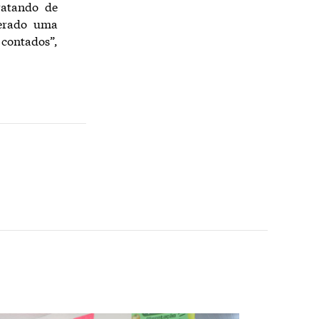
ratando de
gerado uma
 contados”,