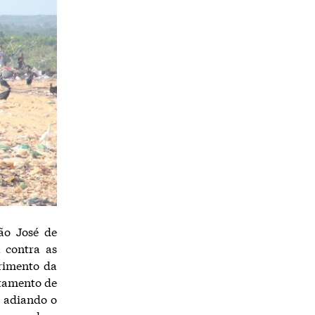
ão José de
 contra as
primento da
stamento de
, adiando o