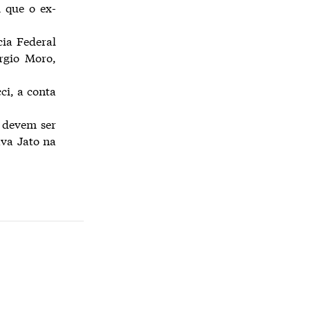
 que o ex-
cia Federal
rgio Moro,
ci, a conta
s devem ser
ava Jato na