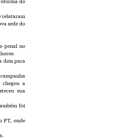
 reforma do
) relataram
ova sede do
ão penal no
hores:
a dois para
ua campanha
a chegou a
steceu sua
 também foi
o PT, onde
a.