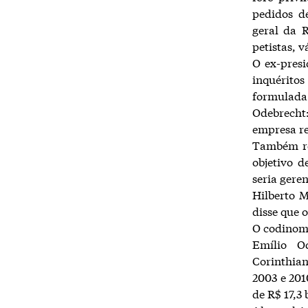
pedidos d
geral da 
petistas, v
O ex-presi
inquérito
formula
Odebrecht
empresa re
Também re
objetivo d
seria gere
Hilberto 
disse que 
O codinome
Emílio O
Corinthian
2003 e 201
de R$ 17,3 