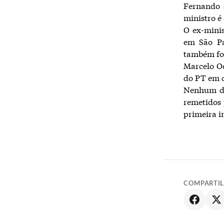
Fernando 
ministro é 
O ex-minis
em São Pa
também foi
Marcelo Od
do PT em q
Nenhum dos
remetidos 
primeira i
COMPARTI