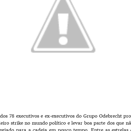
dos 78 executivos e ex-executivos do Grupo Odebrecht pr
iro strike no mundo político e levar boa parte dos que 
legiado para a cadeia em pouco tempo. Entre as estrelas 