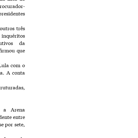
rocurador-
residentes
outros três
inquéritos
tivos da
firmou que
Lula com o
ia. A conta
ruturadas,
e a Arena
dente entre
e por sete,