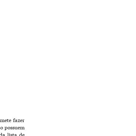
omete fazer
não possuem
da lista de