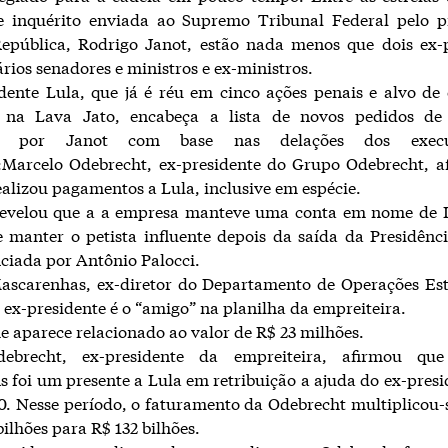
e inquérito enviada ao Supremo Tribunal Federal pelo p
República, Rodrigo Janot, estão nada menos que dois ex-p
ários senadores e ministros e ex-ministros.
dente Lula, que já é réu em cinco ações penais e alvo de 
s na Lava Jato, encabeça a lista de novos pedidos de 
da por Janot com base nas delações dos execu
:Marcelo Odebrecht, ex-presidente do Grupo Odebrecht, a
alizou pagamentos a Lula, inclusive em espécie.
velou que a a empresa manteve uma conta em nome de 
e manter o petista influente depois da saída da Presidênc
nciada por Antônio Palocci.
Mascarenhas, ex-diretor do Departamento de Operações Est
o ex-presidente é o “amigo” na planilha da empreiteira.
 aparece relacionado ao valor de R$ 23 milhões.
debrecht, ex-presidente da empreiteira, afirmou qu
s foi um presente a Lula em retribuição a ajuda do ex-presi
0. Nesse período, o faturamento da Odebrecht multiplicou-s
bilhões para R$ 132 bilhões.