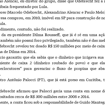
o Alencar, ex-diretor do grupo, disse que Odebrecht fez a
tibaia frequentado por Lula.
ores (Marcelo Odebrecht, Alexandrino Alencar e Paulo Melo
esa comprou, em 2010, imóvel em SP para construção de n
Lula.
imento, contudo, não foi realizado.
 da ex-presidente Dilma Rousseff, que já é ré em uma aç
também não possui foro privilegiado, também não é das mel
ebrecht revelou ter doado R$ 150 milhões por meio de caix
a de Dilma em 2014.
io garantiu que ela sabia que o dinheiro que irrigava s
niente de caixa 2 (dinheiro roubado do povo) e que el
nterlocutores” para gerenciar o fluxo de propina que aba
.
tro Antônio Palocci (PT), que já está preso em Curitiba,
debrecht afirmou que Palocci geria uma conta em nome d
sitados cerca de R$ 300 milhões entre 2008 e 2014.
ente, a conta ficou sob a responsabilidade de Guido Manteg