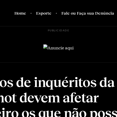
Home
Esporte
Fale ou Faça sua Denúncia
PUBLICIDADE
os de inquéritos da 
not devem afetar
iro os que não po