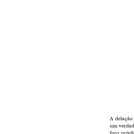
A delação 
um verdade
foro privi