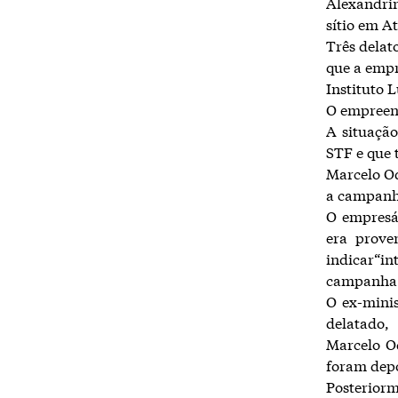
Alexandrin
sítio em A
Três delat
que a empr
Instituto 
O empreend
A situação
STF e que 
Marcelo Od
a campanh
O empresár
era prove
indicar“i
campanha
O ex-minis
delatado,
Marcelo O
foram depo
Posteriorm