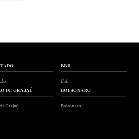
NTADO
BBB
ado
bbb
O DE GRAJAÚ
BOLSONARO
 de Grajaú
Bolsonaro