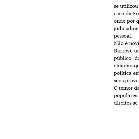
se utilizo
caso da Sr
onde por q
judicialm
pessoal.
Não é novi
Barros), u
público d
cidadão q
política e
seus prove
O temor da
populares
direitos s