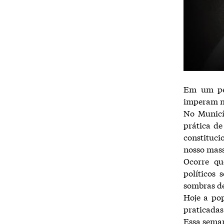
Em um peq
imperam no
No Municíp
prática de
constituci
nosso mass
Ocorre qu
políticos 
sombras de
Hoje a po
praticadas
Essa seman