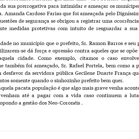
u da sua prerrogativa para intimidar e ameaçar os munícipe
a. Amanda Cardoso Farias que foi ameaçada pelo Digníssim
uestões de segurança se obrigou a registrar uma ocorrência
ente medidas protetivas com intuito de resguardar a sua
dade no município que o prefeito, Sr. Ramon Barros e seu 
tilizarem-se dá força e opressão contra aqueles que se opõe
aquela cidade. Como exemplo, citamos o caso envolv
ue também foi ameaçado, Sr. Rafael Portela, bem como a p
m desfavor da servidora pública Gecilene Duarte França qu
ntos somente quando o sinhozinho prefeito bem quer.
quela pacata população é que algo mais grave venha aconte
 venham até a pagar com a vida caso continuem a luta
e opondo a gestão dos Neo-Coronéis .