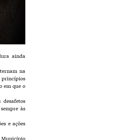
dura ainda
alternam na
 princípios
do em que o
 desafetos
o sempre às
es e ações
e Município