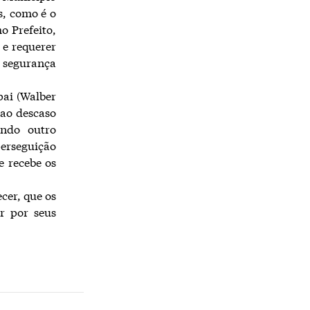
s, como é o
o Prefeito,
 e requerer
 segurança
pai (Walber
 ao descaso
endo outro
erseguição
e recebe os
cer, que os
r por seus