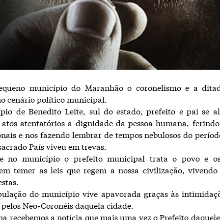
ueno município do Maranhão o coronelismo e a dita
 cenário político municipal.
io de Benedito Leite, sul do estado, prefeito e pai se 
 atos atentatórios a dignidade da pessoa humana, ferindo
onais e nos fazendo lembrar de tempos nebulosos do perío
acrado País viveu em trevas.
e no município o prefeito municipal trata o povo e os
sem temer as leis que regem a nossa civilização, vivend
stas.
pulação do município vive apavorada graças às intimidaçõ
 pelos Neo-Coronéis daquela cidade.
a recebemos a notícia que mais uma vez o Prefeito daquel