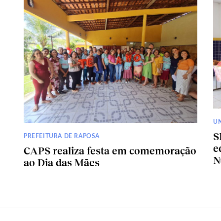
U
S
PREFEITURA DE RAPOSA
e
CAPS realiza festa em comemoração
N
ao Dia das Mães