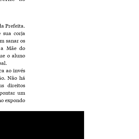
a Prefeita.
 sua corja
em sanar os
r a Mãe do
ue o aluno
pal.
ca ao invés
ção. Não há
s direitos
apontar um
uno expondo