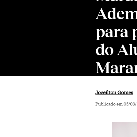
Adema
para 
do A
Mara
Joceilton Gomes
Publicado em 05/03/