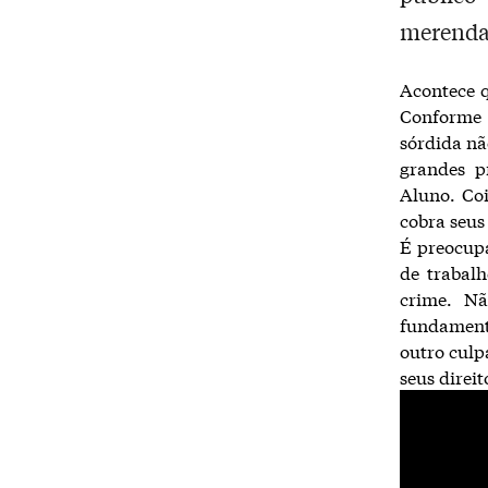
merendas
Acontece q
Conforme 
sórdida nã
grandes p
Aluno. Co
cobra seus
É preocupa
de trabalh
crime. Nã
fundament
outro culp
seus direit