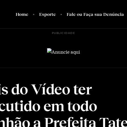
Home
Esporte
Fale ou Faça sua Denúncia
PUBLICIDADE
s do Vídeo ter
cutido em todo
hão a Prefeita Tat