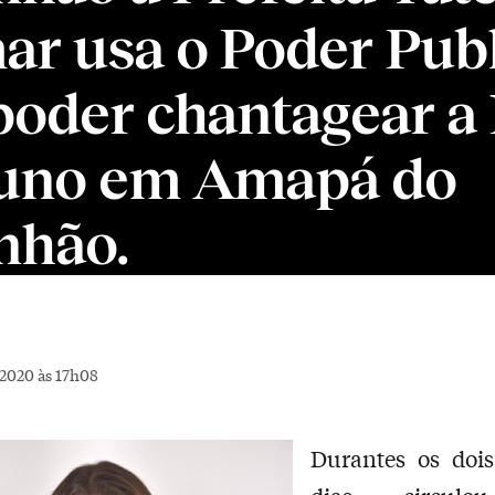
r usa o Poder Pub
poder chantagear a
luno em Amapá do
nhão.
2020 às 17h08
Durantes os dois