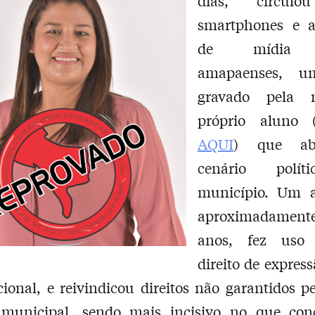
dias, circulo
smartphones e a
de mídia d
amapaenses, u
gravado pela
próprio aluno 
AQUI
) que ab
cenário polí
município. Um 
aproximadame
anos, fez uso
direito de express
cional, e reivindicou direitos não garantidos p
 municipal, sendo mais incisivo no que con