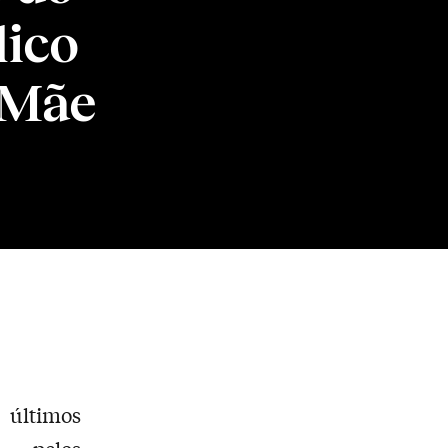
lico
 Mãe
 últimos