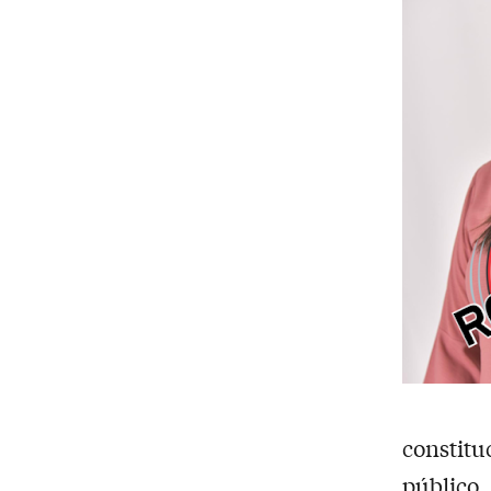
constitu
público