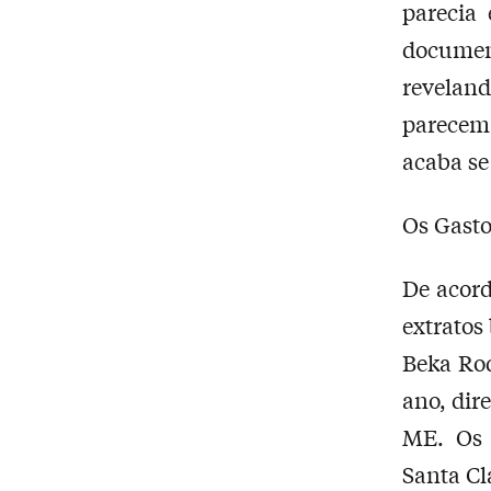
parecia
document
revelan
parecem
acaba s
Os Gast
De acord
extratos
Beka Ro
ano, dir
ME. Os 
Santa Cl