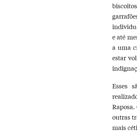
biscoit
garrafõ
individu
e até me
a uma cr
estar vo
indignaç
Esses s
realizad
Raposa. 
outras t
mais cét