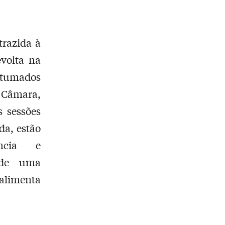
trazida à
volta na
stumados
 Câmara,
 sessões
da, estão
ência e
 de uma
 alimenta