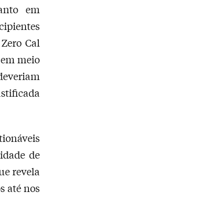
tanto em
ipientes
 Zero Cal
s em meio
 deveriam
stificada
ionáveis
cidade de
ue revela
s até nos