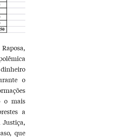
 Raposa,
polêmica
 dinheiro
urante o
ormações
o o mais
restes a
 Justiça,
caso, que