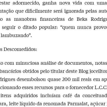
 estar adormecido, ganha nova vida com uma
ação que dificilmente será ignorada pelas aut
do as manobras financeiras de Beka Rodrig
 seguir o ditado popular: “quem nunca provo
e lambuzando”.
os Descomedidos:
o com minuciosa análise de documentos, notas 
 bancários obtidos pelo titular deste Blog joceilt
drigues desembolsou quase 200 mil reais em a
ecionando esses recursos para o fornecedor L.C
itens adquiridos incluíam café da conceitua
ara, leite líquido da renomada Parmalat, açúcar 