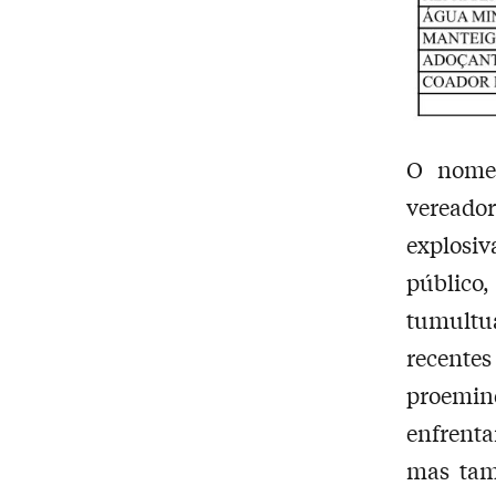
O nome 
vereado
explosiv
público
tumultu
recente
proemin
enfrenta
mas tamb