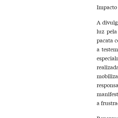
Impacto
A divulg
luz pel
pacata 
a teste
especia
realizad
mobili
respon
manifest
a frustr