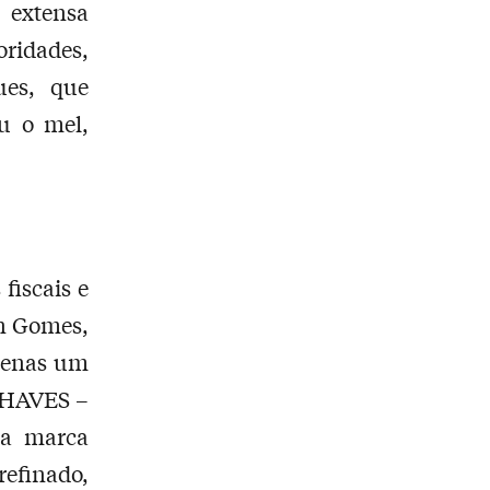
 extensa
oridades,
ues, que
u o mel,
fiscais e
on Gomes,
penas um
.CHAVES –
da marca
refinado,