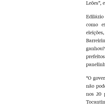
Leões”, 
Edilázio
como ex
eleiçõe
Barreiri
ganhou?
prefe
panelinh
“O gover
não pod
nos 20 
Tocantin