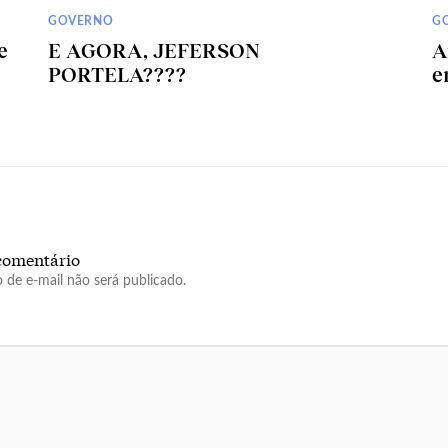
GOVERNO
G
e
E AGORA, JEFERSON
A
PORTELA????
e
comentário
 de e-mail não será publicado.