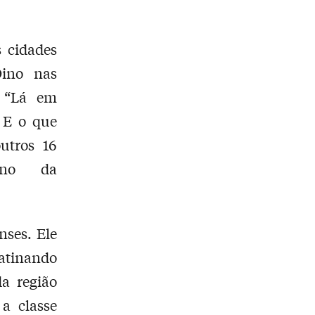
s cidades
Dino nas
. “Lá em
. E o que
utros 16
rno da
nses. Ele
atinando
a região
 a classe