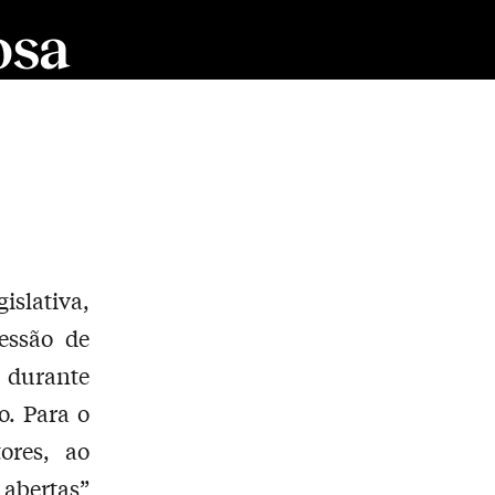
osa
islativa,
sessão de
) durante
o. Para o
ores, ao
 abertas”