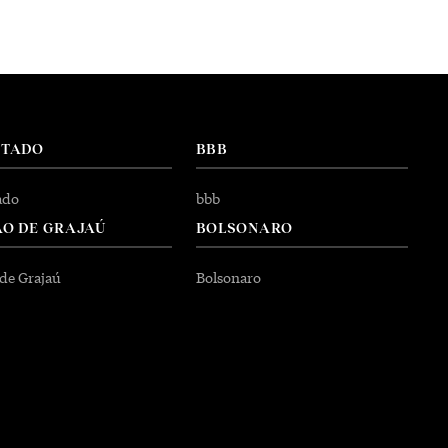
NTADO
BBB
ado
bbb
O DE GRAJAÚ
BOLSONARO
 de Grajaú
Bolsonaro