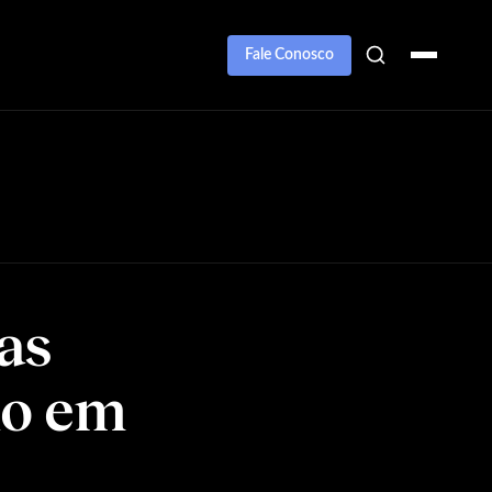
Fale Conosco
as
no em