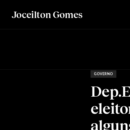
Joceilton Gomes
GOVERNO
Dep.E
eleit
algun