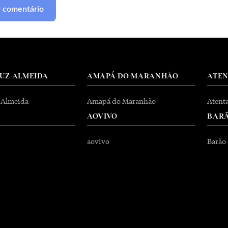
RUZ ALMEIDA
AMAPÁ DO MARANHÃO
ATE
 Almeida
Amapá do Maranhão
Atent
AOVIVO
BARÃ
aovivo
Barão