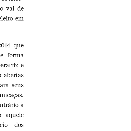
no vai de
leito em
2014 que
de forma
eratriz e
o abertas
ara seus
ameaças.
trário à
o aquele
cio dos