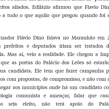
eitos aliados. Edilázio afirmou que Flavio Di
o a tudo o que aquilo que pregou quando foi e
rnador Flávio Dino falava no Maranhão em 
s prefeitos e deputados iriam ser tratados 
ria. Mas aí, veio a realidade. Ele chegou a Imp
que as portas do Palácio dos Leões só estarã
sua candidata. Ele tem que fazer campanha p
tos com propostas, de compromisso, e não com 
hegar aos municípios onde há um candidato con
ologia comunista e ameaçar, falar que cas
ato seja eleito, não terá apoio do Palá