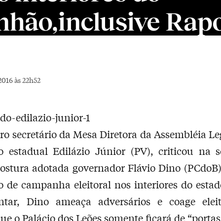
hão,inclusive Rap
2016 às 22h52
ro secretário da Mesa Diretora da Assembléia Leg
 estadual Edilázio Júnior (PV), criticou na 
postura adotada governador Flávio Dino (PCdoB
o de campanha eleitoral nos interiores do estad
ntar, Dino ameaça adversários e coage eleit
que o Palácio dos Leões somente ficará de “portas