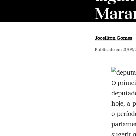
Maran
Joceilton Gomes
Publicado em 21/09/
O primei
deputado
hoje, a 
o períod
parlame
sugerir 