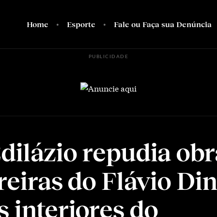
Home
Esporte
Fale ou Faça sua Denúncia
PUBLICIDADE
dilázio repudia obr
oreiras do Flávio Di
s interiores do