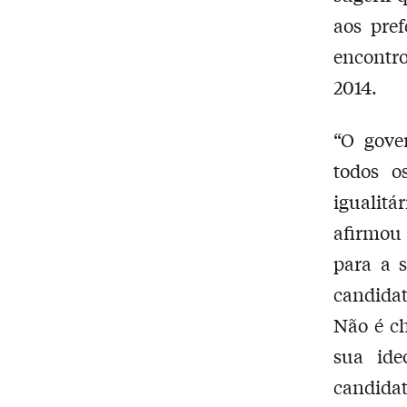
aos pref
encontr
2014.
“O gove
todos o
igualitá
afirmou 
para a 
candida
Não é c
sua ide
candid