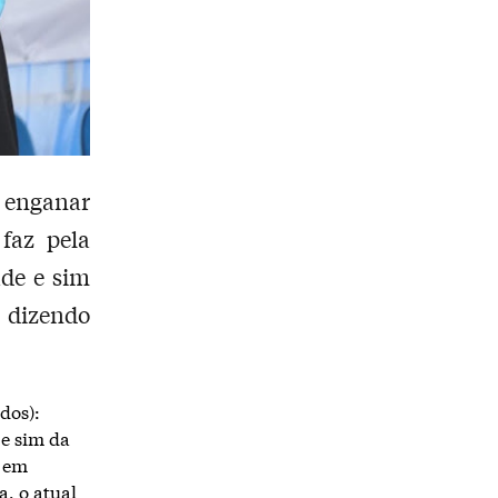
a enganar
faz pela
ade e sim
a dizendo
dos):
 e sim da
r em
, o atual