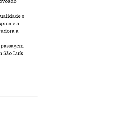
povoado
qualidade e
spina e a
radora a
o passagem
m São Luís