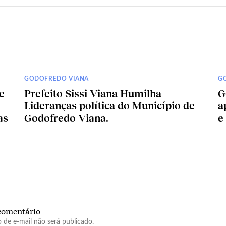
GODOFREDO VIANA
G
e
Prefeito Sissi Viana Humilha
G
Lideranças política do Município de
a
as
Godofredo Viana.
e
comentário
 de e-mail não será publicado.