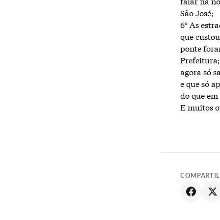
falar na n
São José;
6° As estr
que custou
ponte fora
Prefeitura;
agora só s
e que só a
do que em
E muitos o
COMPARTI