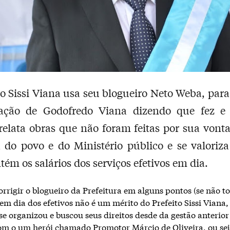
to Sissi Viana usa seu blogueiro Neto Weba, par
ação de Godofredo Viana dizendo que fez e 
elata obras que não foram feitas por sua vont
a do povo e do Ministério público e se valoriz
ém os salários dos serviços efetivos em dia.
orrigir o blogueiro da Prefeitura em alguns pontos (se não to
 em dia dos efetivos não é um mérito do Prefeito Sissi Viana,
 se organizou e buscou seus direitos desde da gestão anterio
om o um herói chamado Promotor Márcio de Oliveira, ou seja