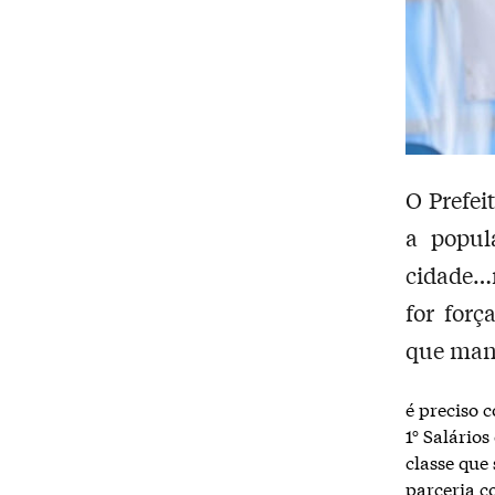
O Prefei
a popul
cidade…r
for forç
que mant
é preciso c
1° Salários
classe que
parceria c