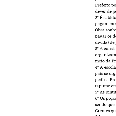
Prefeito p
dever de ge
2° É sabid
pagamentos
Obra soube
pagar os d
dívida) de
3° A constr
organizara
meio da P
4° A escol
pais se o
pedir a Pr
tapume em 
5° As pint
6° Os poç
sendo que 
Crentes qu