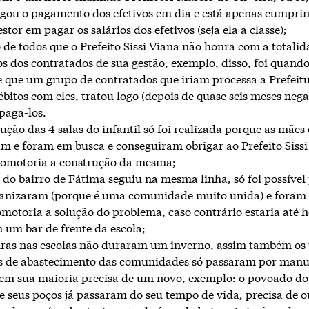
egou o pagamento dos efetivos em dia e está apenas cumprin
stor em pagar os salários dos efetivos (seja ela a classe);
o de todos que o Prefeito Sissi Viana não honra com a totalid
 dos contratados de sua gestão, exemplo, disso, foi quando
 que um grupo de contratados que iriam processa a Prefeit
ébitos com eles, tratou logo (depois de quase seis meses neg
 paga-los.
ução das 4 salas do infantil só foi realizada porque as mães 
m e foram em busca e conseguiram obrigar ao Prefeito Sissi
romotoria a construção da mesma;
a do bairro de Fátima seguiu na mesma linha, só foi possível
rganizaram (porque é uma comunidade muito unida) e fora
omotoria a solução do problema, caso contrário estaria até h
um bar de frente da escola;
uras nas escolas não duraram um inverno, assim também os 
os de abastecimento das comunidades só passaram por manu
em sua maioria precisa de um novo, exemplo: o povoado do
e seus poços já passaram do seu tempo de vida, precisa de 