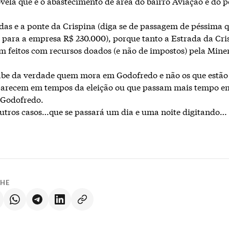
ovela que é o abastecimento de área do bairro Aviação e do 
adas e a ponte da Crispina (diga se de passagem de péssima 
 para a empresa R$ 230.000), porque tanto a Estrada da Cri
m feitos com recursos doados (e não de impostos) pela Mine
abe da verdade quem mora em Godofredo e não os que estã
parecem em tempos da eleição ou que passam mais tempo e
 Godofredo.
utros casos…que se passará um dia e uma noite digitando…
LHE