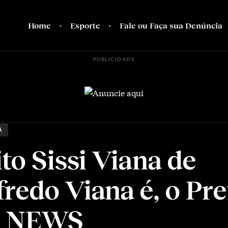
Home
Esporte
Fale ou Faça sua Denúncia
PUBLICIDADE
A
to Sissi Viana de
redo Viana é, o Pre
 NEWS