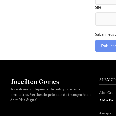
Site
Salvar meus 
ALEX C
Joceilton Gomes
Jornalismo independente feito por e para
Alex Cruz
brasileiros. Verificado pelo selo de transparência
de mídia digital.
AMAPA
Amapa