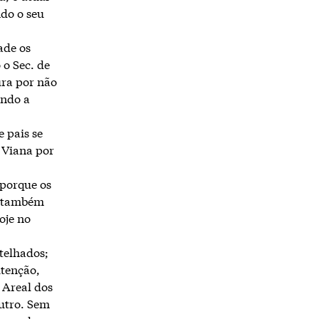
do o seu
ade os
 o Sec. de
ura por não
ando a
e pais se
 Viana por
 porque os
m também
oje no
telhados;
tenção,
 Areal dos
outro. Sem